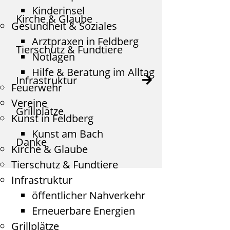
Kinderinsel
Kirche & Glaube
Gesundheit & Soziales
Arztpraxen in Feldberg
Tierschutz & Fundtiere
Notlagen
Hilfe & Beratung im Alltag
Infrastruktur
Feuerwehr
Vereine
Grillplätze
Kunst in Feldberg
Kunst am Bach
Danke
Kirche & Glaube
Tierschutz & Fundtiere
Infrastruktur
öffentlicher Nahverkehr
Erneuerbare Energien
Grillplätze