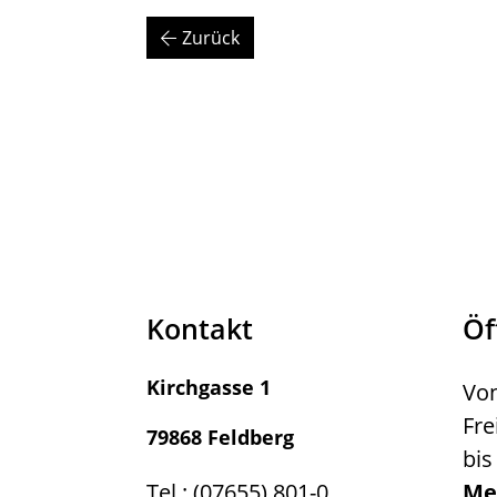
Zurück
Kontakt
Öf
Kirchgasse 1
Von
Fre
79868 Feldberg
bis
Tel.: (07655) 801-0
Me