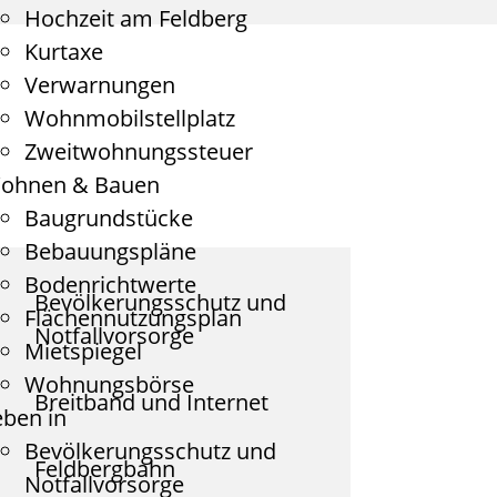
Hochzeit am Feldberg
Kurtaxe
Verwarnungen
Wohnmobilstellplatz
Zweitwohnungssteuer
ohnen & Bauen
Baugrundstücke
Bebauungspläne
Bodenrichtwerte
Bevölkerungsschutz und
Flächennutzungsplan
Notfallvorsorge
Mietspiegel
Wohnungsbörse
Breitband und Internet
eben in
Bevölkerungsschutz und
Feldbergbahn
Notfallvorsorge