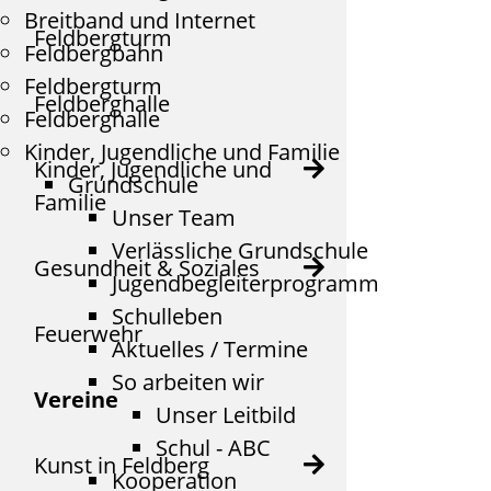
Breitband und Internet
Feldbergturm
Feldbergbahn
Feldbergturm
Feldberghalle
Feldberghalle
Kinder, Jugendliche und Familie
Kinder, Jugendliche und
Grundschule
Familie
Unser Team
Verlässliche Grundschule
Gesundheit & Soziales
Jugendbegleiterprogramm
Schulleben
Feuerwehr
Aktuelles / Termine
So arbeiten wir
Vereine
Unser Leitbild
Schul - ABC
Kunst in Feldberg
Kooperation