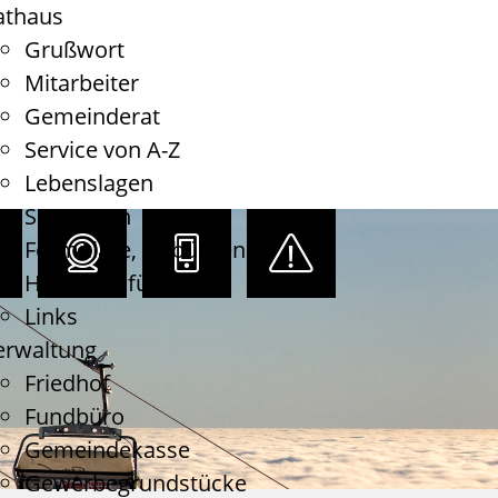
athaus
Grußwort
Mitarbeiter
Gemeinderat
Service von A-Z
Lebenslagen
Satzungen
Formulare, Gebühren
Haushaltsführung
Links
erwaltung
Friedhof
Fundbüro
Gemeindekasse
Gewerbegrundstücke