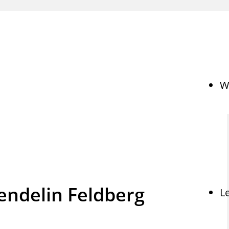
W
endelin Feldberg
L