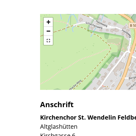
+
−
Anschrift
Kirchenchor St. Wendelin Feldb
Altglashütten
Kirchgasse 6