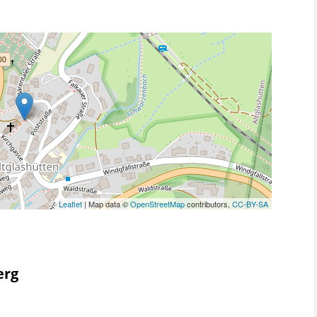
Leaflet
| Map data ©
OpenStreetMap
contributors,
CC-BY-SA
erg