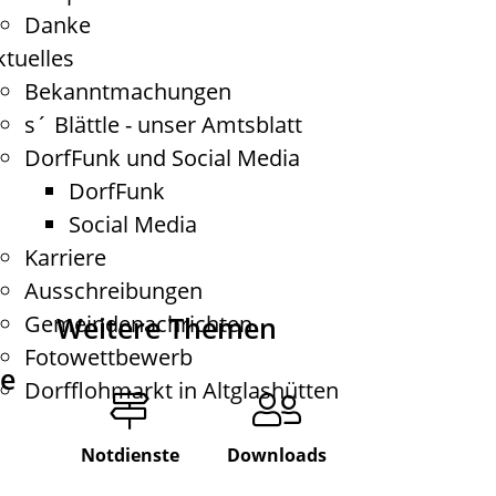
Danke
ktuelles
Bekanntmachungen
s´ Blättle - unser Amtsblatt
DorfFunk und Social Media
DorfFunk
Social Media
Karriere
Ausschreibungen
Weitere Themen
Gemeindenachrichten
Fotowettbewerb
de
Dorfflohmarkt in Altglashütten
Notdienste
Downloads