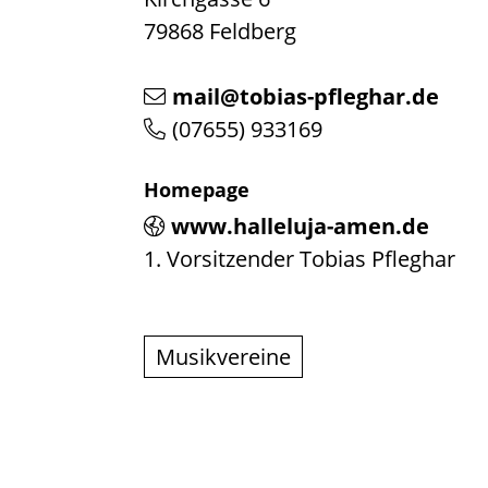
79868
Feldberg
mail@tobias-pfleghar.de
(0
76
55) 93
31
69
Homepage
www.halleluja-amen.de
1. Vorsitzender
Tobias
Pfleghar
Musikvereine