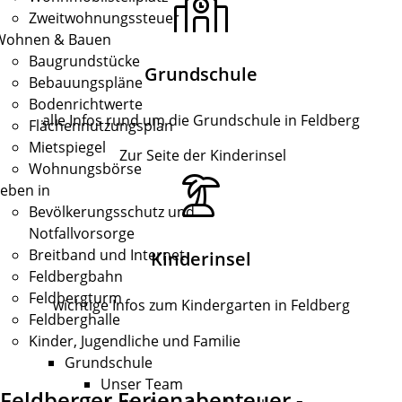
Zweitwohnungssteuer
Wohnen & Bauen
Baugrundstücke
Grundschule
Bebauungspläne
Bodenrichtwerte
alle Infos rund um die Grundschule in Feldberg
Flächennutzungsplan
Mietspiegel
Zur Seite der Kinderinsel
Wohnungsbörse
eben in
Bevölkerungsschutz und
Notfallvorsorge
Breitband und Internet
Kinderinsel
Feldbergbahn
Feldbergturm
wichtige Infos zum Kindergarten in Feldberg
Feldberghalle
Kinder, Jugendliche und Familie
Grundschule
Unser Team
Feldberger Ferienabenteuer -