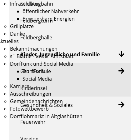
Feldbergbahn
Infrastruktur
öffentlicher Nahverkehr
Erneuerbare Energien
Feldbergturm
Grillplätze
Danke
Feldberghalle
ktuelles
Bekanntmachungen
Kinder, Jugendliche und Familie
s´ Blättle - unser Amtsblatt
DorfFunk und Social Media
Grundschule
DorfFunk
Social Media
Karriere
Kinderinsel
Ausschreibungen
Gemeindenachrichten
Gesundheit & Soziales
Fotowettbewerb
Dorfflohmarkt in Altglashütten
Feuerwehr
Vereine