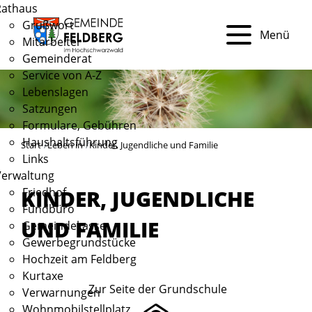
Rathaus
Grußwort
Menü
Mitarbeiter
Gemeinderat
Service von A-Z
Lebenslagen
Satzungen
Formulare, Gebühren
Haushaltsführung
Start
Leben in
Kinder, Jugendliche und Familie
Links
Verwaltung
Friedhof
KINDER, JUGENDLICHE
Fundbüro
UND FAMILIE
Gemeindekasse
Gewerbegrundstücke
Hochzeit am Feldberg
Kurtaxe
Zur Seite der Grundschule
Verwarnungen
Wohnmobilstellplatz