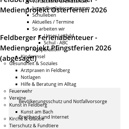
Verlässliche Grundschule
Medienprojekt Osterferien 2026
Jugendbegleiterprogramm
Schulleben
Aktuelles / Termine
So arbeiten wir
Feldberger Ferienabenteuer -
Unser Leitbild
Schul - ABC
Medienprojekt Pfingstferien 2026
Kooperation
(abgesagt!)
Kinderinsel
Gesundheit & Soziales
Arztpraxen in Feldberg
Notlagen
Hilfe & Beratung im Alltag
Feuerwehr
Vereine
Bevölkerungsschutz und Notfallvorsorge
Kunst in Feldberg
Kunst am Bach
Breitband und Internet
Kirche & Glaube
Tierschutz & Fundtiere