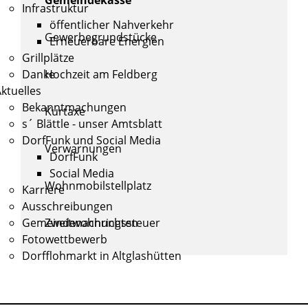
Infrastruktur
öffentlicher Nahverkehr
Gewerbegrundstücke
Erneuerbare Energien
Grillplätze
Hochzeit am Feldberg
Danke
ktuelles
Bekanntmachungen
Kurtaxe
s´ Blättle - unser Amtsblatt
DorfFunk und Social Media
Verwarnungen
DorfFunk
Social Media
Wohnmobilstellplatz
Karriere
Ausschreibungen
Zweitwohnungssteuer
Gemeindenachrichten
Fotowettbewerb
Dorfflohmarkt in Altglashütten