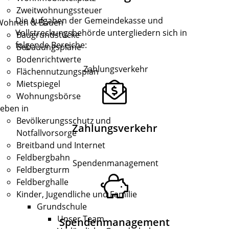
Zweitwohnungssteuer
Die Aufgaben der Gemeindekasse und
Wohnen & Bauen
Vollstreckungsbehörde untergliedern sich in
Baugrundstücke
folgende Bereiche:
Bebauungspläne
Bodenrichtwerte
Zahlungsverkehr
Flächennutzungsplan
Mietspiegel
Wohnungsbörse
eben in
Bevölkerungsschutz und
Zahlungsverkehr
Notfallvorsorge
Breitband und Internet
Feldbergbahn
Spendenmanagement
Feldbergturm
Feldberghalle
Kinder, Jugendliche und Familie
Grundschule
Unser Team
Spendenmanagement