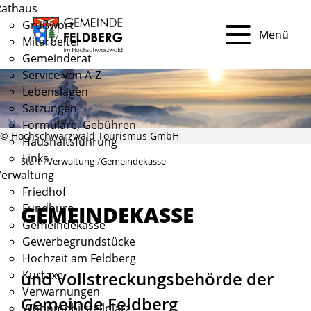
Rathaus
Grußwort
Menü
Mitarbeiter
Gemeinderat
Service von A-Z
Lebenslagen
Satzungen
Formulare, Gebühren
© Hochschwarzwald Tourismus GmbH
Haushaltsführung
Links
Start
Verwaltung
Gemeindekasse
Verwaltung
Friedhof
Fundbüro
GEMEINDEKASSE
Gemeindekasse
Gewerbegrundstücke
Hochzeit am Feldberg
und Vollstreckungsbehörde der
Kurtaxe
Verwarnungen
Gemeinde Feldberg
Wohnmobilstellplatz