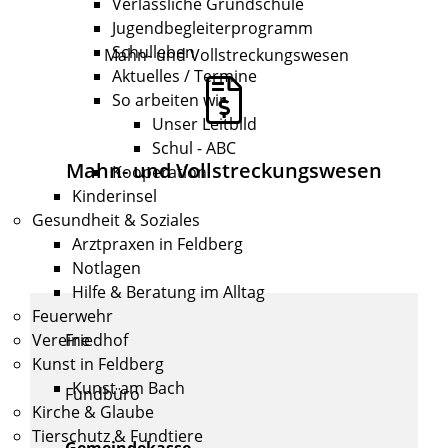
Verlässliche Grundschule
Jugendbegleiterprogramm
Schulleben
Mahn- und Vollstreckungswesen
Aktuelles / Termine
So arbeiten wir
Unser Leitbild
Schul - ABC
Mahn- und Vollstreckungswesen
Kooperation
Kinderinsel
Gesundheit & Soziales
Arztpraxen in Feldberg
Notlagen
Hilfe & Beratung im Alltag
Feuerwehr
Friedhof
Vereine
Kunst in Feldberg
Kunst am Bach
Fundbüro
Kirche & Glaube
Tierschutz & Fundtiere
Gemeindekasse