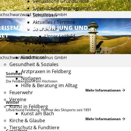
Verlässliche Grundschule
Jugendbegleiterprogramm
ochschwarzwald Tourismus GmbH
Schulleben
Aktuelles / Termine
REISEMAGAZIN FÜR JUNG UND
So arbeiten wir
ALT
Unser Leitbild
Schul - ABC
Kooperation
Kinderinsel
ochschwarzwald Tourismus GmbH
Gesundheit & Soziales
Arztpraxen in Feldberg
Sommer
Notlagen
Die Feldbergbahn am Höchsten
Hilfe & Beratung im Alltag
Mehr Informationen
Feuerwehr
Vereine
Winter
Kunst in Feldberg
Liftverbund Feldberg, Heimat des Skisports seit 1891
Kunst am Bach
Mehr Informationen
Kirche & Glaube
Tierschutz & Fundtiere
Ganzjährig