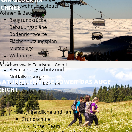
Zweitwohnungssteuer
SCHNEE
Wohnen & Bauen
Baugrundstücke
Bebauungspläne
Bodenrichtwerte
Flächennutzungsplan
Mietspiegel
Wohnungsbörse
eben in
ochschwarzwald Tourismus GmbH
Bevölkerungsschutz und
Notfallvorsorge
NATURERLEBNISSE SOWEIT DAS AUGE
Breitband und Internet
REICHT
Feldbergbahn
Feldbergturm
Feldberghalle
Kinder, Jugendliche und Familie
Grundschule
Unser Team