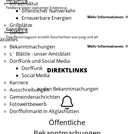
Infrastruktur
Feldberg bietet vielseitige Erlebnisse
öffentlicher Nahverkehr
Mehr Informationen
Erneuerbare Energien
Grillplätze
Ganzjährig
Danke
Das Reisemagazin erzählt Geschichten von jung und alt
ktuelles
Bekanntmachungen
Mehr Informationen
s´ Blättle - unser Amtsblatt
DorfFunk und Social Media
DorfFunk
DIREKTLINKS
Social Media
Karriere
zu den Bekanntmachungen
Ausschreibungen
Gemeindenachrichten
Fotowettbewerb
Dorfflohmarkt in Altglashütten
Öffentliche
Bekanntmachungen