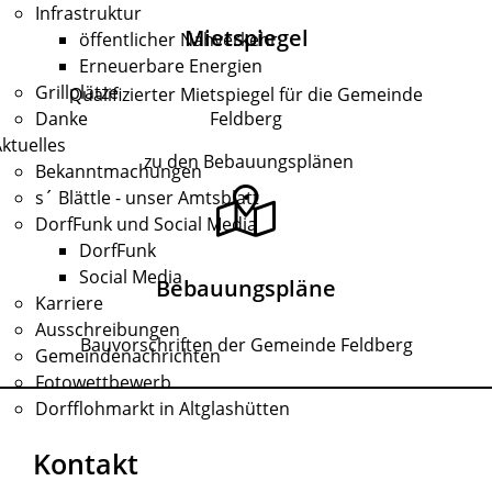
Infrastruktur
Mietspiegel
öffentlicher Nahverkehr
Erneuerbare Energien
Grillplätze
Qualifizierter Mietspiegel für die Gemeinde
Feldberg
Danke
ktuelles
zu den Bebauungsplänen
Bekanntmachungen
s´ Blättle - unser Amtsblatt
DorfFunk und Social Media
DorfFunk
Social Media
Bebauungspläne
Karriere
Ausschreibungen
Bauvorschriften der Gemeinde Feldberg
Gemeindenachrichten
Fotowettbewerb
Dorfflohmarkt in Altglashütten
Kontakt