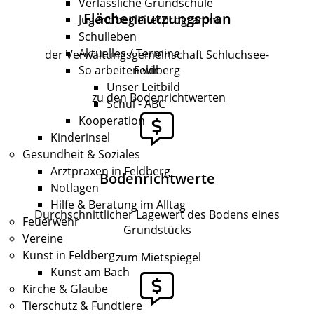
Verlässliche Grundschule
Flächennutzungsplan
Jugendbegleiterprogramm
Schulleben
Aktuelles / Termine
der Verwaltungsgemeinschaft Schluchsee-
Feldberg
So arbeiten wir
Unser Leitbild
zu den Bodenrichtwerten
Schul - ABC
Kooperation
Kinderinsel
Gesundheit & Soziales
Arztpraxen in Feldberg
Bodenrichtwerte
Notlagen
Hilfe & Beratung im Alltag
Durchschnittlicher Lagewert des Bodens eines
Feuerwehr
Grundstücks
Vereine
Kunst in Feldberg
zum Mietspiegel
Kunst am Bach
Kirche & Glaube
Tierschutz & Fundtiere