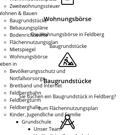
Zweitwohnungssteuer
Wohnen & Bauen
Wohnungsbörse
Baugrundstücke
Bebauungspläne
Die Wohnungsbörse in Feldberg
Bodenrichtwerte
Flächennutzungsplan
Baugrundstücke
Mietspiegel
Wohnungsbörse
eben in
Bevölkerungsschutz und
Notfallvorsorge
Baugrundstücke
Breitband und Internet
Feldbergbahn
Sie suchen ein Baugrundstück in Feldberg?
Feldbergturm
Feldberghalle
zum Flächennutzungsplan
Kinder, Jugendliche und Familie
Grundschule
Unser Team