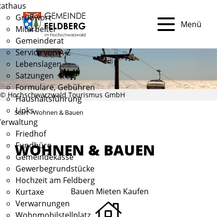
Rathaus
Grußwort
Menü
Mitarbeiter
Gemeinderat
Service von A-Z
Lebenslagen
Satzungen
Formulare, Gebühren
© Hochschwarzwald Tourismus GmbH
Haushaltsführung
Links
Start
Wohnen & Bauen
Verwaltung
Friedhof
Fundbüro
WOHNEN & BAUEN
Gemeindekasse
Gewerbegrundstücke
Hochzeit am Feldberg
Bauen Mieten Kaufen
Kurtaxe
Verwarnungen
Wohnmobilstellplatz