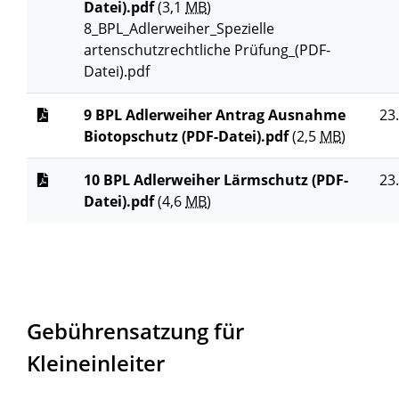
Datei).pdf
(3,1
MB
)
8_BPL_Adlerweiher_Spezielle
artenschutzrechtliche Prüfung_(PDF-
Datei).pdf
9 BPL Adlerweiher Antrag Ausnahme
23
Biotopschutz (PDF-Datei).pdf
(2,5
MB
)
10 BPL Adlerweiher Lärmschutz (PDF-
23
Datei).pdf
(4,6
MB
)
Gebührensatzung für
Kleineinleiter