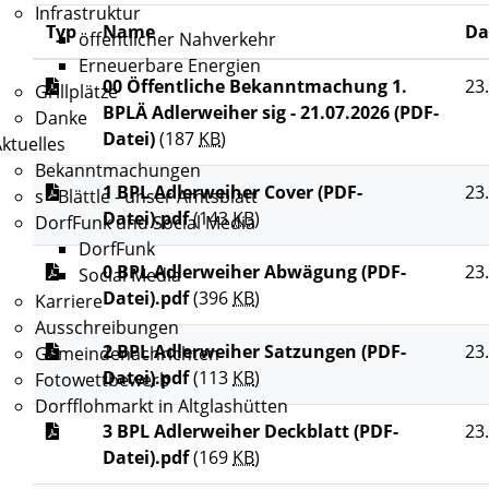
Infrastruktur
Typ
Name
D
öffentlicher Nahverkehr
Erneuerbare Energien
00 Öffentliche Bekanntmachung 1.
23
Grillplätze
BPLÄ Adlerweiher sig - 21.07.2026 (PDF-
Danke
Datei)
(187
KB
)
ktuelles
Bekanntmachungen
1 BPL Adlerweiher Cover (PDF-
23
s´ Blättle - unser Amtsblatt
Datei).pdf
(143
KB
)
DorfFunk und Social Media
DorfFunk
0 BPL Adlerweiher Abwägung (PDF-
23
Social Media
Datei).pdf
(396
KB
)
Karriere
Ausschreibungen
2 BPL Adlerweiher Satzungen (PDF-
23
Gemeindenachrichten
Datei).pdf
(113
KB
)
Fotowettbewerb
Dorfflohmarkt in Altglashütten
3 BPL Adlerweiher Deckblatt (PDF-
23
Datei).pdf
(169
KB
)