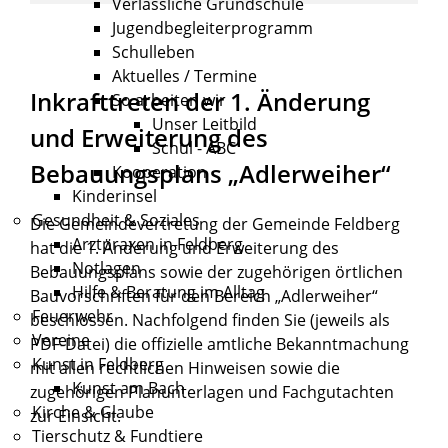
Verlässliche Grundschule
Jugendbegleiterprogramm
Schulleben
Aktuelles / Termine
Inkrafttreten der 1. Änderung
So arbeiten wir
Unser Leitbild
und Erweiterung des
Schul - ABC
Bebauungsplans „Adlerweiher“
Kooperation
Kinderinsel
Gesundheit & Soziales
Die Gemeindevertretung der Gemeinde Feldberg
Arztpraxen in Feldberg
hat die 1. Änderung und Erweiterung des
Notlagen
Bebauungsplans sowie der zugehörigen örtlichen
Hilfe & Beratung im Alltag
Bauvorschriften für den Bereich „Adlerweiher“
Feuerwehr
beschlossen. Nachfolgend finden Sie (jeweils als
Vereine
PDF-Datei) die offizielle amtliche Bekanntmachung
Kunst in Feldberg
mit allen rechtlichen Hinweisen sowie die
Kunst am Bach
zugehörigen Planunterlagen und Fachgutachten
Kirche & Glaube
zur Einsicht.
Tierschutz & Fundtiere