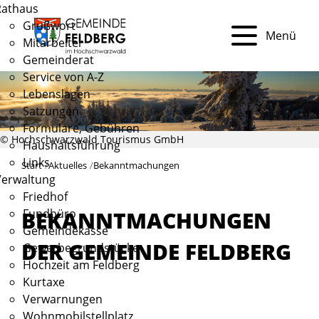
Rathaus
Grußwort
Menü
Mitarbeiter
Gemeinderat
Service von A-Z
Lebenslagen
Satzungen
Formulare, Gebühren
© Hochschwarzwald Tourismus GmbH
Haushaltsführung
Links
Start
Aktuelles
Bekanntmachungen
Verwaltung
Friedhof
Fundbüro
BEKANNTMACHUNGEN
Gemeindekasse
DER GEMEINDE FELDBERG
Gewerbegrundstücke
Hochzeit am Feldberg
Kurtaxe
Verwarnungen
Wohnmobilstellplatz