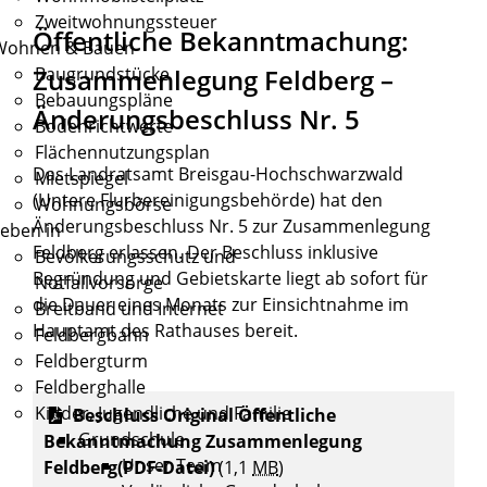
Zweitwohnungssteuer
Öffentliche Bekanntmachung:
Wohnen & Bauen
Zusammenlegung Feldberg –
Baugrundstücke
Bebauungspläne
Änderungsbeschluss Nr. 5
Bodenrichtwerte
Flächennutzungsplan
Das Landratsamt Breisgau-Hochschwarzwald
Mietspiegel
(Untere Flurbereinigungsbehörde) hat den
Wohnungsbörse
Änderungsbeschluss Nr. 5 zur Zusammenlegung
eben in
Feldberg erlassen. Der Beschluss inklusive
Bevölkerungsschutz und
Begründung und Gebietskarte liegt ab sofort für
Notfallvorsorge
die Dauer eines Monats zur Einsichtnahme im
Breitband und Internet
Hauptamt des Rathauses bereit.
Feldbergbahn
Feldbergturm
Feldberghalle
Kinder, Jugendliche und Familie
Beschluss Original Öffentliche
Grundschule
Bekanntmachung Zusammenlegung
Unser Team
Feldberg(PDF-Datei)
(1,1
MB
)