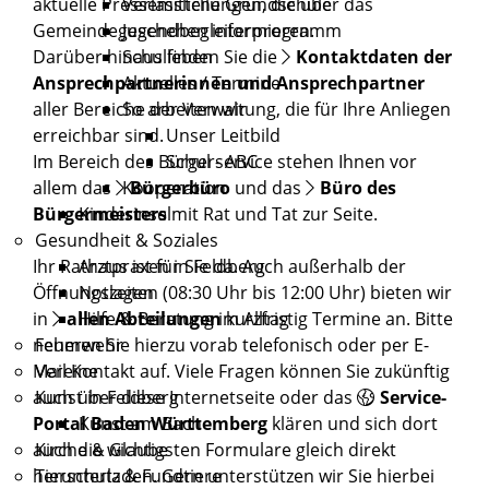
aktuelle Pressemitteilungen, die über das
Verlässliche Grundschule
Gemeindegeschehen informieren.
Jugendbegleiterprogramm
Darüber hinaus finden Sie die
Kontaktdaten der
Schulleben
Ansprechpartnerinnen und Ansprechpartner
Aktuelles / Termine
aller Bereiche der Verwaltung, die für Ihre Anliegen
So arbeiten wir
erreichbar sind.
Unser Leitbild
Im Bereich des Bürgerservice stehen Ihnen vor
Schul - ABC
allem das
Bürgerbüro
und das
Büro des
Kooperation
Bürgermeisters
mit Rat und Tat zur Seite.
Kinderinsel
Gesundheit & Soziales
Ihr Rathaus ist für Sie da. Auch außerhalb der
Arztpraxen in Feldberg
Öffnungszeiten (08:30 Uhr bis 12:00 Uhr) bieten wir
Notlagen
in
allen Abteilungen
kurzfristig Termine an. Bitte
Hilfe & Beratung im Alltag
nehmen Sie hierzu vorab telefonisch oder per E-
Feuerwehr
Mail Kontakt auf. Viele Fragen können Sie zukünftig
Vereine
auch über diese Internetseite oder das
Service-
Kunst in Feldberg
Portal Baden Württemberg
klären und sich dort
Kunst am Bach
auch die wichtigsten Formulare gleich direkt
Kirche & Glaube
herunterladen. Gern unterstützen wir Sie hierbei
Tierschutz & Fundtiere