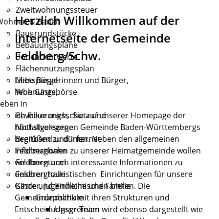
Zweitwohnungssteuer
Herzlich Willkommen auf der
Wohnen & Bauen
Baugrundstücke
Internetseite der Gemeinde
Bebauungspläne
Feldberg/Schw.
Bodenrichtwerte
Flächennutzungsplan
Liebe Bürgerinnen und Bürger,
Mietspiegel
liebe Gäste,
Wohnungsbörse
eben in
ich freue mich, Sie auf unserer Homepage der
Bevölkerungsschutz und
höchstgelegenen Gemeinde Baden-Württembergs
Notfallvorsorge
begrüßen zu dürfen. Neben den allgemeinen
Breitband und Internet
Informationen zu unserer Heimatgemeinde wollen
Feldbergbahn
wir Ihnen auch interessante Informationen zu
Feldbergturm
unseren touristischen Einrichtungen für unsere
Feldberghalle
Gäste und Einheimischen bieten. Die
Kinder, Jugendliche und Familie
Gemeindepolitik mit ihren Strukturen und
Grundschule
Entscheidungsgremien wird ebenso dargestellt wie
Unser Team