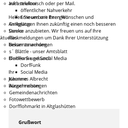
auch telefonisch oder per Mail.
Infrastruktur
öffentlicher Nahverkehr
Helfen Sie uns mit Ihren Wünschen und
Erneuerbare Energien
Anregungen Ihnen zukünftig einen noch besseren
Grillplätze
Service anzubieten. Wir freuen uns auf Ihre
Danke
Rückmeldungen um Dank Ihrer Unterstützung
ktuelles
besser zu werden.
Bekanntmachungen
s´ Blättle - unser Amtsblatt
Bleiben Sie gesund!
DorfFunk und Social Media
DorfFunk
Ihr
Social Media
Johannes Albrecht
Karriere
Bürgermeister
Ausschreibungen
Gemeindenachrichten
Fotowettbewerb
Dorfflohmarkt in Altglashütten
Grußwort