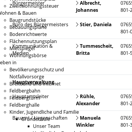
Bürgermeister
Albrecht,
0765
Zweitwohnungssteuer
Johannes
801-
Wohnen & Bauen
Baugrundstücke
Büro des Bürgermeisters
Stier, Daniela
0765
Bebauungspläne
801-
Bodenrichtwerte
Flächennutzungsplan
Kommunikation &
Tummescheit,
0765
Mietspiegel
Medien
Britta
801-
Wohnungsbörse
eben in
Bevölkerungsschutz und
Notfallvorsorge
Hauptverwaltung
Breitband und Internet
Feldbergbahn
Hauptamtsleiter
Rühle,
0765
Feldbergturm
Alexander
801-
Feldberghalle
Kinder, Jugendliche und Familie
Bauamt / Liegenschaften
Manuela
0765
Grundschule
Winkler
801-
Unser Team