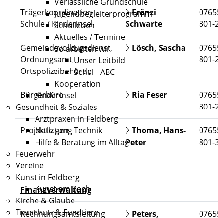
Verlässliche Grundschule
Trägerkoordination
Fränzi
0765
Jugendbegleiterprogramm
Schule / Kinderinsel
Schwarte
801-
Schulleben
Aktuelles / Termine
Gemeindevollzugsdienst,
Lösch, Sascha
0765
So arbeiten wir
Ordnungsamt,
801-
Unser Leitbild
Ortspolizeibehörde
Schul - ABC
Kooperation
Bürgerbüro
Ria Feser
0765
Kinderinsel
801-
Gesundheit & Soziales
Arztpraxen in Feldberg
Projektleitung Technik
Thoma, Hans-
0765
Notlagen
Peter
801-
Hilfe & Beratung im Alltag
Feuerwehr
Vereine
Kunst in Feldberg
Kunst am Bach
Finanzverwaltung
Kirche & Glaube
Tierschutz & Fundtiere
Rechnungsamtsleitung
Peters,
0765