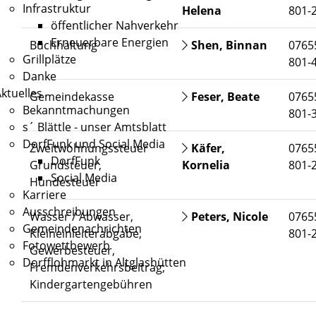
Infrastruktur
Helena
801-
öffentlicher Nahverkehr
Erneuerbare Energien
Buchhaltung
Shen, Binnan
0765
Grillplätze
801-
Danke
ktuelles
Gemeindekasse
Feser, Beate
0765
Bekanntmachungen
801-
s´ Blättle - unser Amtsblatt
DorfFunk und Social Media
Zweitwohnungssteuer
Käfer,
0765
DorfFunk
Grundsteuer,
Kornelia
801-
Social Media
Hundesteuer
Karriere
Ausschreibungen
Wasser / Abwasser,
Peters, Nicole
0765
Gemeindenachrichten
Kleineinleiterabgabe,
801-
Fotowettbewerb
Gewerbesteuer,
Dorfflohmarkt in Altglashütten
Fremdenverkehrsbeitrag;
Kindergartengebühren