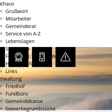
athaus
Grußwort
Mitarbeiter
Gemeinderat
Service von A-Z
Lebenslagen
Satzungen
Formulare, Gebühren
Haushaltsführung
Links
erwaltung
Friedhof
Fundbüro
Gemeindekasse
Gewerbegrundstücke