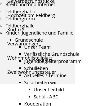
Gewerbegrundstücke
Breitband und Internet
Feldbergbahn
Hochzeit am Feldberg
Feldbergturm
Feldberghalle
Kurtaxe
Kinder, Jugendliche und Familie
Grundschule
Verwarnungen
Unser Team
Verlässliche Grundschule
Wohnmobilstellplatz
Jugendbegleiterprogramm
Schulleben
Zweitwohnungssteuer
Aktuelles / Termine
So arbeiten wir
Unser Leitbild
Schul - ABC
Kooperation