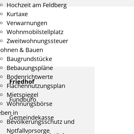
Hochzeit am Feldberg
Kurtaxe
Verwarnungen
Wohnmobilstellplatz
Zweitwohnungssteuer
ohnen & Bauen
Baugrundstücke
Bebauungspläne
Bodenrichtwerte
Friedhof
Flächennutzungsplan
Mietspiegel
Fundbüro
Wohnungsbörse
eben in
Gemeindekasse
Bevölkerungsschutz und
Notfallvorsorge