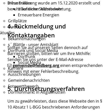
Diese Erklärung wurde am 15.12.2020 erstellt und
Infrastruktur
beruht auf einer Selbstbewertung.
öffentlicher Nahverkehr
Erneuerbare Energien
Grillplätze
4. Rückmeldung und
Danke
ktuelles
Kontaktangaben
Bekanntmachungen
s´ Blättle - unser Amtsblatt
Sollten Sie auf unseren Seiten dennoch auf
DorfFunk und Social Media
Barrieren stoßen, bitten wir um Ihre Mithilfe:
DorfFunk
Senden Sie uns unter der E-Mail-Adresse
Social Media
gemeinde@feldberg.org
einen entsprechenden
Karriere
Hinweis mit einer Fehlerbeschreibung.
Ausschreibungen
Gemeindenachrichten
Fotowettbewerb
5. Durchsetzungsverfahren
Dorfflohmarkt in Altglashütten
Um zu gewährleisten, dass diese Webseite den in §
10 Absatz 1 L-BGG beschriebenen Anforderungen