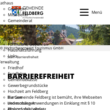
Rathaus
Grußwort
Menü
Mitarbeiter
Gemeinderat
Service von A-Z
Lebenslagen
Satzungen
Formulare, Gebühren
© Hochschwarzwald Tourismus GmbH
Haushaltsführung
Links
Start
Barrierefreiheit
Verwaltung
Friedhof
Fundbüro
BARRIEREFREIHEIT
Gemeindekasse
Gewerbegrundstücke
Hochzeit am Feldberg
Die Gemeinde Feldberg ist bemüht, ihre Webseiten
Kurtaxe
und mobilen Anwendungen in Einklang mit § 10
Verwarnungen
Absatz 1 des Landes-
Wohnmobilstellplatz