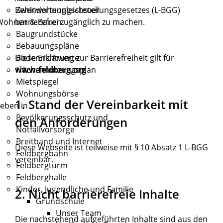
Behindertengleichstellungsgesetzes (L-BGG)
Zweitwohnungssteuer
barrierefrei zugänglich zu machen.
Wohnen & Bauen
Baugrundstücke
Bebauungspläne
Diese Erklärung zur Barrierefreiheit gilt für
Bodenrichtwerte
www.feldberg.org
Flächennutzungsplan
Mietspiegel
Wohnungsbörse
1. Stand der Vereinbarkeit mit
eben in
Bevölkerungsschutz und
den Anforderungen
Notfallvorsorge
Breitband und Internet
Diese Webseite ist teilweise mit § 10 Absatz 1 L-BGG
Feldbergbahn
vereinbar.
Feldbergturm
Feldberghalle
Kinder, Jugendliche und Familie
2. Nicht barrierefreie Inhalte
Grundschule
Unser Team
Die nachstehend aufgeführten Inhalte sind aus den