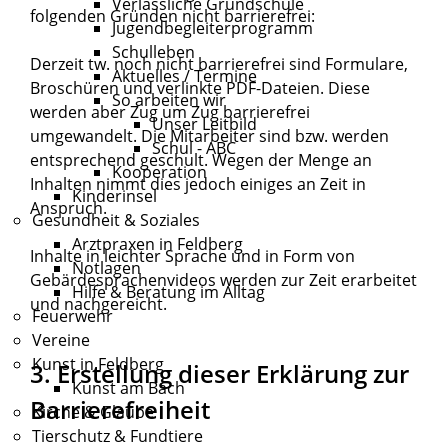
Verlässliche Grundschule
folgenden Gründen nicht barrierefrei:
Jugendbegleiterprogramm
Schulleben
Derzeit tw. noch nicht barrierefrei sind Formulare,
Aktuelles / Termine
Broschüren und verlinkte PDF-Dateien. Diese
So arbeiten wir
werden aber Zug um Zug barrierefrei
Unser Leitbild
umgewandelt. Die Mitarbeiter sind bzw. werden
Schul - ABC
entsprechend geschult. Wegen der Menge an
Kooperation
Inhalten nimmt dies jedoch einiges an Zeit in
Kinderinsel
Anspruch.
Gesundheit & Soziales
Arztpraxen in Feldberg
Inhalte in leichter Sprache und in Form von
Notlagen
Gebärdesprachenvideos werden zur Zeit erarbeitet
Hilfe & Beratung im Alltag
und nachgereicht.
Feuerwehr
Vereine
Kunst in Feldberg
3. Erstellung dieser Erklärung zur
Kunst am Bach
Barrierefreiheit
Kirche & Glaube
Tierschutz & Fundtiere