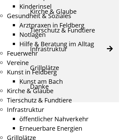
Kinderinsel
Kirche & Glaube
Gesundheit & Soziales
Arztpraxen in Feldberg
Tierschutz & Fundtiere
Notlagen
Hilfe & Beratung im Alltag
Infrastruktur
Feuerwehr
Vereine
Grillplätze
Kunst in Feldberg
Kunst am Bach
Danke
Kirche & Glaube
Tierschutz & Fundtiere
Infrastruktur
öffentlicher Nahverkehr
Erneuerbare Energien
Grillplätze