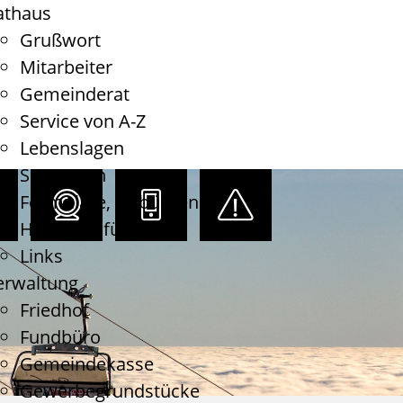
athaus
Grußwort
Mitarbeiter
Gemeinderat
Service von A-Z
Lebenslagen
Satzungen
Formulare, Gebühren
Haushaltsführung
Links
erwaltung
Friedhof
Fundbüro
Gemeindekasse
Gewerbegrundstücke