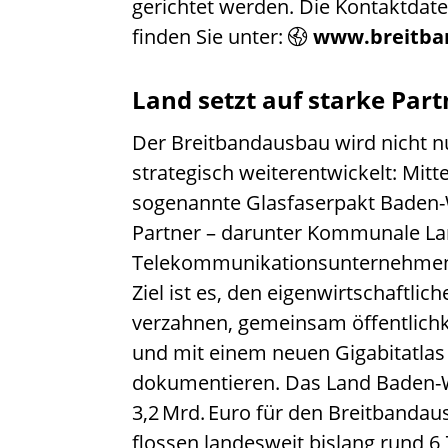
gerichtet werden. Die Kontaktdat
finden Sie unter:
www.breitban
Land setzt auf starke Par
Der Breitbandausbau wird nicht n
strategisch weiterentwickelt: Mitt
sogenannte Glasfaserpakt Baden-W
Partner – darunter Kommunale L
Telekommunikationsunternehmen
Ziel ist es, den eigenwirtschaftl
verzahnen, gemeinsam öffentlich
und mit einem neuen Gigabitatlas
dokumentieren. Das Land Baden-W
3,2 Mrd. Euro für den Breitbanda
flossen landesweit bislang rund 6,7