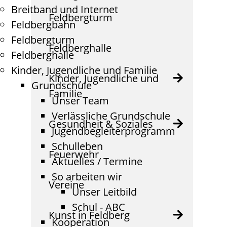
Breitband und Internet
Feldbergturm
Feldbergbahn
Feldbergturm
Feldberghalle
Feldberghalle
Kinder, Jugendliche und Familie
Kinder, Jugendliche und
Grundschule
Familie
Unser Team
Verlässliche Grundschule
Gesundheit & Soziales
Jugendbegleiterprogramm
Schulleben
Feuerwehr
Aktuelles / Termine
So arbeiten wir
Vereine
Unser Leitbild
Schul - ABC
Kunst in Feldberg
Kooperation