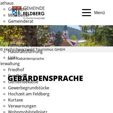
Rathaus
Grußwort
Menü
Mitarbeiter
Gemeinderat
Service von A-Z
Lebenslagen
Satzungen
Formulare, Gebühren
© Hochschwarzwald Tourismus GmbH
Haushaltsführung
Links
Start
Gebärdensprache
Verwaltung
Friedhof
Fundbüro
GEBÄRDENSPRACHE
Gemeindekasse
Gewerbegrundstücke
Hochzeit am Feldberg
Kurtaxe
Verwarnungen
Wohnmobilstellplatz