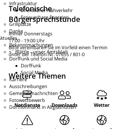
Infrastruktur
Telefonische
öffentlicher Nahverkehr
Bürgersprechstunde
Erneuerbare Energien
Grillplätze
Danke
Immer Donnerstags
ktuelles
17:00 - 19:00 Uhr
Bekanntmachungen
Bitte vereinbaren Sie im Vorfeld einen Termin
s´ Blättle - unser Amtsblatt
unter der Telefon-Nr. 07655 / 801-0
DorfFunk und Social Media
DorfFunk
Social Media
Weitere Themen
Karriere
Ausschreibungen
Gemeindenachrichten
Fotowettbewerb
Notdienste
Downloads
Wetter
Dorfflohmarkt in Altglashütten