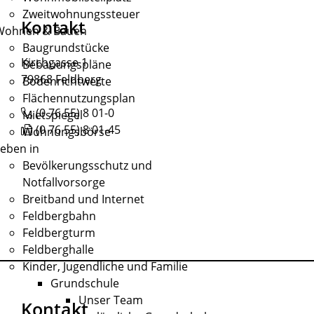
Zweitwohnungssteuer
Kontakt
Wohnen & Bauen
Baugrundstücke
Kirchgasse 1
Bebauungspläne
79868
Feldberg
Bodenrichtwerte
Flächennutzungsplan
(0
76
55) 8
01-0
Mietspiegel
(0
76
55) 8
01-45
Wohnungsbörse
eben in
Bevölkerungsschutz und
Notfallvorsorge
Breitband und Internet
Feldbergbahn
Feldbergturm
Feldberghalle
Kinder, Jugendliche und Familie
Grundschule
Unser Team
Kontakt