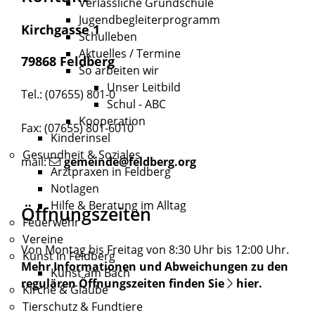
Verlässliche Grundschule
Jugendbegleiterprogramm
Kirchgasse 1
Schulleben
Aktuelles / Termine
79868 Feldberg
So arbeiten wir
Unser Leitbild
Tel.: (07655) 801-0
Schul - ABC
Kooperation
Fax: (07655) 801-6010
Kinderinsel
Gesundheit & Soziales
mail:
gemeinde@feldberg.org
Arztpraxen in Feldberg
Notlagen
Hilfe & Beratung im Alltag
Öffnungszeiten
Feuerwehr
Vereine
Von Montag bis Freitag von 8:30 Uhr bis 12:00 Uhr.
Kunst in Feldberg
Mehr Informationen und Abweichungen zu den
Kunst am Bach
regulären Öffnungszeiten finden Sie
hier
.
Kirche & Glaube
Tierschutz & Fundtiere