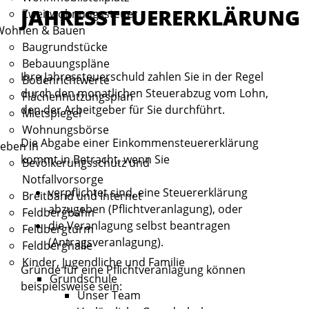
JAHRESSTEUERERKLÄRUNG
Zweitwohnungssteuer
Wohnen & Bauen
Baugrundstücke
Bebauungspläne
Ihre Jahressteuerschuld zahlen Sie in der Regel
Bodenrichtwerte
durch den monatlichen Steuerabzug vom Lohn,
Flächennutzungsplan
den der Arbeitgeber für Sie durchführt.
Mietspiegel
Wohnungsbörse
Die Abgabe einer Einkommensteuererklärung
eben in
kommt in Betracht, wenn Sie
Bevölkerungsschutz und
Notfallvorsorge
verpflichtet sind, eine Steuererklärung
Breitband und Internet
abzugeben (Pflichtveranlagung), oder
Feldbergbahn
die Veranlagung selbst beantragen
Feldbergturm
(Antragsveranlagung).
Feldberghalle
Kinder, Jugendliche und Familie
Gründe für eine Pflichtveranlagung können
Grundschule
beispielsweise sein:
Unser Team