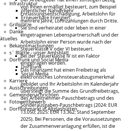
Infrastruktur
von Ihnen ermäßigt besteuert, zum Beispiel
öffentlicher Nahverkehr
Entlassungsentschädigung, Arbeitslohn für
Erneuerbare Energien
mehrere Jahre, Lohnzahlungen durch Dritte.
Grillplätze
Sie sind verheiratet oder leben in einer
Danke
eingetragenen Lebenspartnerschaft und der
ktuelles
Arbeitslohn einer Person wurde nach der
Bekanntmachungen
Steuerklasse V oder VI besteuert.
s´ Blättle - unser Amtsblatt
Bei der Steuerklasse IV ist ein Faktor
DorfFunk und Social Media
eingetragen worden.
DorfFunk
Das Finanzamt hat einen Freibetrag als
Social Media
elektronisches Lohnsteuerabzugsmerkmal
Karriere
gebildet und Ihr Arbeitslohn im Kalenderjahr
Ausschreibungen
übersteigt
die Summe des Grundfreibetrags,
Gemeindenachrichten
des Arbeitnehmer-Pauschbetrags und des
Fotowettbewerb
Sonderausgaben-Pauschbetrags (2024: EUR
Dorfflohmarkt in Altglashütten
13.050; 2025: EUR 13.362; Stand September
2025). Bei Personen, die die Voraussetzungen
der Zusammenveranlagung erfüllen, ist die