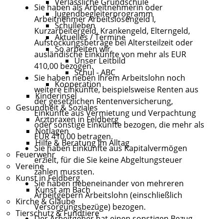
Verlässliche Grundschule
Sie haben als Arbeitnehmerin oder
Jugendbegleiterprogramm
Arbeitnehmer Arbeitslosengeld I,
Schulleben
Kurzarbeitergeld, Krankengeld, Elterngeld,
Aktuelles / Termine
Aufstockungsbeträge bei Altersteilzeit oder
So arbeiten wir
ausländische Einkünfte von mehr als EUR
Unser Leitbild
410,00 bezogen.
Schul - ABC
Sie haben neben Ihrem Arbeitslohn noch
Kooperation
weitere Einkünfte, beispielsweise Renten aus
Kinderinsel
der gesetzlichen Rentenversicherung,
Gesundheit & Soziales
Einkünfte aus Vermietung und Verpachtung
Arztpraxen in Feldberg
oder sonstige Einkünfte bezogen, die mehr als
Notlagen
EUR 410,00 betragen.
Hilfe & Beratung im Alltag
Sie haben Einkünfte aus Kapitalvermögen
Feuerwehr
erzielt, für die Sie keine Abgeltungsteuer
Vereine
zahlen mussten.
Kunst in Feldberg
Sie haben nebeneinander von mehreren
Kunst am Bach
Arbeitgebern Arbeitslohn (einschließlich
Kirche & Glaube
Versorgungsbezüge) bezogen.
Tierschutz & Fundtiere
Der Arbeitgeber hat einen sonstigen Bezug