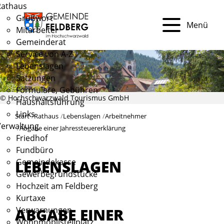
Rathaus
Grußwort
Menü
Mitarbeiter
Gemeinderat
Service von A-Z
Lebenslagen
Satzungen
Formulare, Gebühren
© Hochschwarzwald Tourismus GmbH
Haushaltsführung
Links
Start
Rathaus
Lebenslagen
Arbeitnehmer
Verwaltung
Abgabe einer Jahressteuererklärung
Friedhof
Fundbüro
Gemeindekasse
LEBENSLAGEN
Gewerbegrundstücke
Hochzeit am Feldberg
Kurtaxe
ABGABE EINER
Verwarnungen
Wohnmobilstellplatz