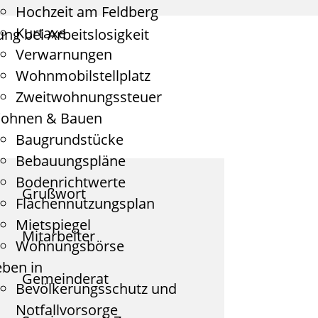
Hochzeit am Feldberg
Kurtaxe
ung bei Arbeitslosigkeit
Verwarnungen
Wohnmobilstellplatz
Zweitwohnungssteuer
ohnen & Bauen
Baugrundstücke
Bebauungspläne
Bodenrichtwerte
Grußwort
Flächennutzungsplan
Mietspiegel
Mitarbeiter
Wohnungsbörse
eben in
Gemeinderat
Bevölkerungsschutz und
Notfallvorsorge