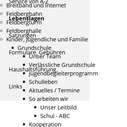
Service von A-Z
Breitband und Internet
Feldbergbahn
Lebenslagen
Feldbergturm
Feldberghalle
Satzungen
Kinder, Jugendliche und Familie
Grundschule
Formulare, Gebühren
Unser Team
Verlässliche Grundschule
Haushaltsführung
Jugendbegleiterprogramm
Schulleben
Links
Aktuelles / Termine
So arbeiten wir
Unser Leitbild
Schul - ABC
Kooperation