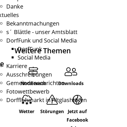
Danke
ktuelles
Bekanntmachungen
s´ Blättle - unser Amtsblatt
DorfFunk und Social Media
DorfFunk
Weitere Themen
Social Media
de
Karriere
Ausschreibungen
Gemeindenachrichten
Notdienste
Downloads
Fotowettbewerb
Dorfflohmarkt in Altglashütten
Wetter
Störungen
Jetzt auf
Facebook