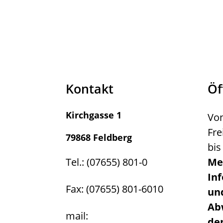
Kontakt
Öf
Kirchgasse 1
Von
Fre
79868 Feldberg
bis
Tel.: (07655) 801-0
Me
In
Fax: (07655) 801-6010
un
Ab
mail:
de