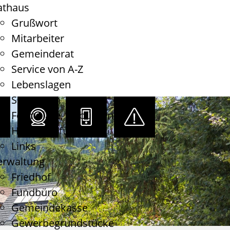
athaus
Grußwort
Mitarbeiter
Gemeinderat
Service von A-Z
Lebenslagen
Satzungen
Formulare, Gebühren
Haushaltsführung
Links
erwaltung
Friedhof
Fundbüro
Gemeindekasse
Gewerbegrundstücke