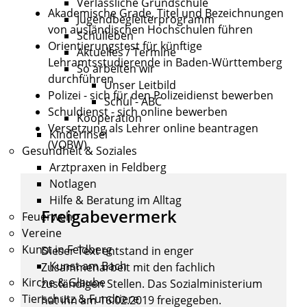
Verlässliche Grundschule
Akademische Grade, Titel und Bezeichnungen
Jugendbegleiterprogramm
von ausländischen Hochschulen führen
Schulleben
Orientierungstest für künftige
Aktuelles / Termine
Lehramtsstudierende in Baden-Württemberg
So arbeiten wir
durchführen
Unser Leitbild
Polizei - sich für den Polizeidienst bewerben
Schul - ABC
Schuldienst - sich online bewerben
Kooperation
Versetzung als Lehrer online beantragen
Kinderinsel
(VOBW)
Gesundheit & Soziales
Arztpraxen in Feldberg
Notlagen
Hilfe & Beratung im Alltag
Freigabevermerk
Feuerwehr
Vereine
Kunst in Feldberg
Dieser Text entstand in enger
Kunst am Bach
Zusammenarbeit mit den fachlich
Kirche & Glaube
zuständigen Stellen. Das
Sozialministerium
Tierschutz & Fundtiere
hat ihn am 16.02.2019 freigegeben.