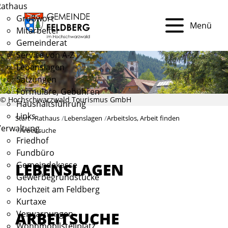
Rathaus
Grußwort
Menü
Mitarbeiter
Gemeinderat
Service von A-Z
Lebenslagen
Satzungen
Formulare, Gebühren
© Hochschwarzwald Tourismus GmbH
Haushaltsführung
Links
Start
Rathaus
Lebenslagen
Arbeitslos, Arbeit finden
Verwaltung
Arbeitsuche
Friedhof
Fundbüro
Gemeindekasse
LEBENSLAGEN
Gewerbegrundstücke
Hochzeit am Feldberg
Kurtaxe
ARBEITSUCHE
Verwarnungen
Wohnmobilstellplatz