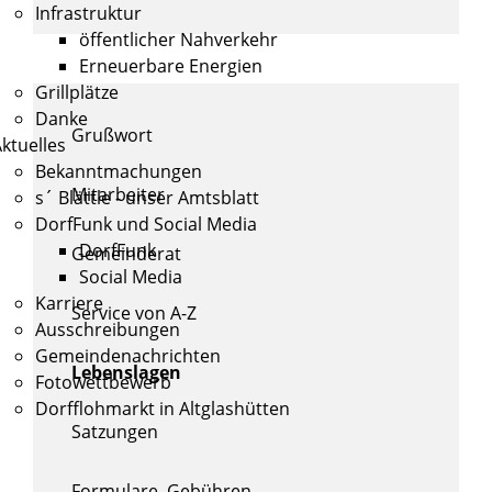
Infrastruktur
öffentlicher Nahverkehr
Erneuerbare Energien
Grillplätze
Danke
Grußwort
ktuelles
Bekanntmachungen
Mitarbeiter
s´ Blättle - unser Amtsblatt
DorfFunk und Social Media
DorfFunk
Gemeinderat
Social Media
Karriere
Service von A-Z
Ausschreibungen
Gemeindenachrichten
Lebenslagen
Fotowettbewerb
Dorfflohmarkt in Altglashütten
Satzungen
Formulare, Gebühren