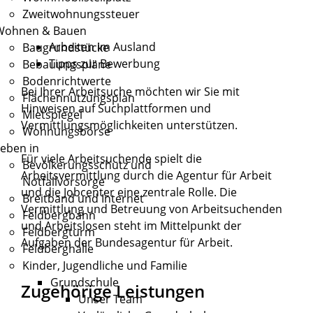
Zweitwohnungssteuer
Wohnen & Bauen
Arbeiten im Ausland
Baugrundstücke
Tipps zur Bewerbung
Bebauungspläne
Bodenrichtwerte
Bei Ihrer Arbeitsuche möchten wir Sie mit
Flächennutzungsplan
Hinweisen auf Suchplattformen und
Mietspiegel
Vermittlungsmöglichkeiten unterstützen.
Wohnungsbörse
eben in
Für viele Arbeitsuchende spielt die
Bevölkerungsschutz und
Arbeitsvermittlung durch die Agentur für Arbeit
Notfallvorsorge
und die Jobcenter eine zentrale Rolle. Die
Breitband und Internet
Vermittlung und Betreuung von Arbeitsuchenden
Feldbergbahn
und Arbeitslosen steht im Mittelpunkt der
Feldbergturm
Aufgaben der Bundesagentur für Arbeit.
Feldberghalle
Kinder, Jugendliche und Familie
Grundschule
Zugehörige Leistungen
Unser Team