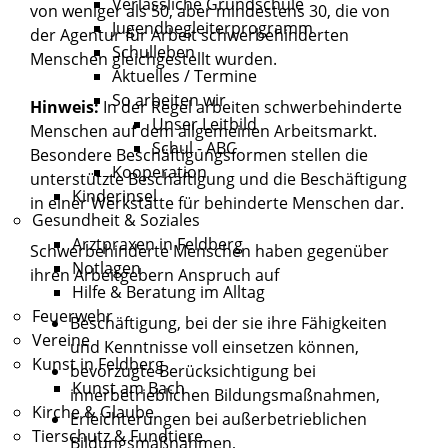
Verlässliche Grundschule
von weniger als 50, aber mindestens 30, die von
Jugendbegleiterprogramm
der Agentur für Arbeit schwerbehinderten
Schulleben
Menschen gleichgestellt wurden.
Aktuelles / Termine
So arbeiten wir
Hinweis:
In der Regel arbeiten schwerbehinderte
Unser Leitbild
Menschen auf dem allgemeinen Arbeitsmarkt.
Schul - ABC
Besondere Beschäftigungsformen stellen die
Kooperation
unterstützte Beschäftigung und die Beschäftigung
Kinderinsel
in einer Werkstätte für behinderte Menschen dar.
Gesundheit & Soziales
Arztpraxen in Feldberg
Schwerbehinderte Menschen haben gegenüber
Notlagen
ihren Arbeitgebern Anspruch auf
Hilfe & Beratung im Alltag
Feuerwehr
Beschäftigung, bei der sie ihre Fähigkeiten
Vereine
und Kenntnisse voll einsetzen können,
Kunst in Feldberg
bevorzugte Berücksichtigung bei
Kunst am Bach
innerbetrieblichen Bildungsmaßnahmen,
Kirche & Glaube
Erleichterungen bei außerbetrieblichen
Tierschutz & Fundtiere
Bildungsmaßnahmen,