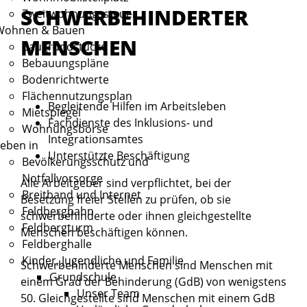
SCHWERBEHINDERTER
Zweitwohnungssteuer
Wohnen & Bauen
MENSCHEN
Baugrundstücke
Bebauungspläne
Bodenrichtwerte
Flächennutzungsplan
Begleitende Hilfen im Arbeitsleben
Mietspiegel
Fachdienste des Inklusions- und
Wohnungsbörse
Integrationsamtes
eben in
Unterstützte Beschäftigung
Bevölkerungsschutz und
Notfallvorsorge
Alle Arbeitgeber sind verpflichtet, bei der
Breitband und Internet
Besetzung freier Stellen zu prüfen, ob sie
Feldbergbahn
schwerbehinderte oder ihnen gleichgestellte
Feldbergturm
Menschen beschäftigen können.
Feldberghalle
Kinder, Jugendliche und Familie
Schwerbehinderte Menschen sind Menschen mit
Grundschule
einem Grad der Behinderung (GdB) von wenigstens
Unser Team
50. Gleichgestellte sind Menschen mit einem GdB