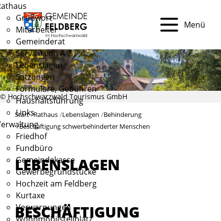
Rathaus
Grußwort
Menü
Mitarbeiter
Gemeinderat
Service von A-Z
Lebenslagen
Satzungen
Formulare, Gebühren
© Hochschwarzwald Tourismus GmbH
Haushaltsführung
Links
Start
Rathaus
Lebenslagen
Behinderung
Verwaltung
Beschäftigung schwerbehinderter Menschen
Friedhof
Fundbüro
Gemeindekasse
LEBENSLAGEN
Gewerbegrundstücke
Hochzeit am Feldberg
Kurtaxe
BESCHÄFTIGUNG
Verwarnungen
Wohnmobilstellplatz