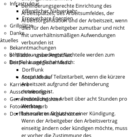
Infrastruktur
behinderungsgerechte Einrichtung des
öffentlicher Nahverkehr
Arbeitsplatzes, des Arbeitsumfeldes, der
Erneuerbare Energien
Arbeitsorganisation und der Arbeitszeit, wenn
Grillplätze
dies für den Arbeitgeber zumutbar und nicht
Danke
mit unverhältnismäßigen Aufwendungen
ktuelles
verbunden ist
Bekanntmachungen
Behinderungsbedingte Nachteile werden zum
s´ Blättle - unser Amtsblatt
Beispiel ausgeglichen durch:
DorfFunk und Social Media
DorfFunk
Anspruch auf Teilzeitarbeit, wenn die kürzere
Social Media
Arbeitszeit aufgrund der Behinderung
Karriere
notwendig ist.
Ausschreibungen
Freistellung von Arbeit über acht Stunden pro
Gemeindenachrichten
Werktag.
Fotowettbewerb
besonderen Schutz vor einer Kündigung.
Dorfflohmarkt in Altglashütten
Wenn der Arbeitgeber den Arbeitsvertrag
einseitig ändern oder kündigen möchte, muss
er vorher die Zustimmung des