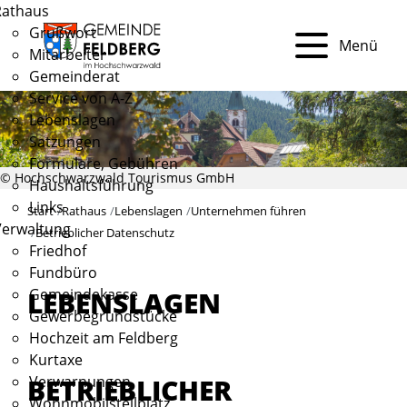
Rathaus
Grußwort
Menü
Mitarbeiter
Gemeinderat
Service von A-Z
Lebenslagen
Satzungen
Formulare, Gebühren
© Hochschwarzwald Tourismus GmbH
Haushaltsführung
Links
Start
Rathaus
Lebenslagen
Unternehmen führen
Verwaltung
Betrieblicher Datenschutz
Friedhof
Fundbüro
Gemeindekasse
LEBENSLAGEN
Gewerbegrundstücke
Hochzeit am Feldberg
Kurtaxe
BETRIEBLICHER
Verwarnungen
Wohnmobilstellplatz