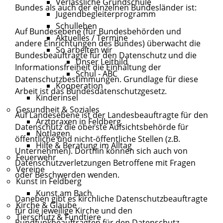
Verlässliche Grundschule
Bundes als auch der einzelnen Bundesländer ist:
Jugendbegleiterprogramm
Schulleben
Auf Bundesebene (für Bundesbehörden und
Aktuelles / Termine
andere Einrichtungen des Bundes) überwacht die
So arbeiten wir
Bundesbeauftragte für den Datenschutz und die
Unser Leitbild
Informationsfreiheit die Einhaltung der
Schul - ABC
Datenschutzbestimmungen. Grundlage für diese
Kooperation
Arbeit ist das Bundesdatenschutzgesetz.
Kinderinsel
Gesundheit & Soziales
Auf Landesebene ist der Landesbeauftragte für den
Arztpraxen in Feldberg
Datenschutz die oberste Aufsichtsbehörde für
Notlagen
öffentliche und nicht-öffentliche Stellen (z.B.
Hilfe & Beratung im Alltag
Unternehmen). Dorthin können sich auch von
Feuerwehr
Datenschutzverletzungen Betroffene mit Fragen
Vereine
oder Beschwerden wenden.
Kunst in Feldberg
Kunst am Bach
Daneben gibt es kirchliche Datenschutzbeauftragte
Kirche & Glaube
für die jeweilige Kirche und den
Tierschutz & Fundtiere
Rundfunkbeauftragten für den Datenschutz.