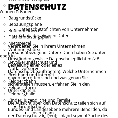
DATENSCHUTZ
Zweitwohnungssteuer
Wohnen & Bauen
Baugrundstücke
Bebauungspläne
Datenschutzpflichten von Unternehmen
Bodenrichtwerte
Schutz der eigenen Daten
Flächennutzungsplan
Mietspiegel
Verarbeiten Sie in Ihrem Unternehmen
Wohnungsbörse
personenbezogene Daten? Dann haben Sie unter
eben in
Umständen gewisse Datenschutzpflichten (z.B.
Bevölkerungsschutz und
Bestellung einer oder eines
Notfallvorsorge
Datenschutzbeauftragten). Welche Unternehmen
Breitband und Internet
davon betroffen sind und was genau Sie
Feldbergbahn
sicherstellen müssen, erfahren Sie in den
Feldbergturm
Unterkapiteln.
Feldberghalle
Kinder, Jugendliche und Familie
Die Aufsicht über den Datenschutz teilen sich auf
Grundschule
Bundes- und Landesebene mehrere Behörden, da
Unser Team
der Datenschutz in Deutschland sowohl Sache des