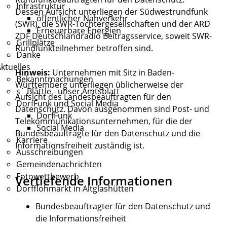
Infrastruktur
Dessen Aufsicht unterliegen der Südwestrundfunk
öffentlicher Nahverkehr
(SWR), die SWR-Tochtergesellschaften und der ARD
Erneuerbare Energien
ZDF Deutschlandradio Beitragsservice, soweit SWR-
Grillplätze
Rundfunkteilnehmer betroffen sind.
Danke
ktuelles
Hinweis:
Unternehmen mit Sitz in Baden-
Bekanntmachungen
Württemberg unterliegen üblicherweise der
s´ Blättle - unser Amtsblatt
Aufsicht des Landesbeauftragten für den
DorfFunk und Social Media
Datenschutz. Davon ausgenommen sind Post- und
DorfFunk
Telekommunikationsunternehmen, für die der
Social Media
Bundesbeauftragte für den Datenschutz und die
Karriere
Informationsfreiheit zuständig ist.
Ausschreibungen
Gemeindenachrichten
Fotowettbewerb
Vertiefende Informationen
Dorfflohmarkt in Altglashütten
Bundesbeauftragter für den Datenschutz und
die Informationsfreiheit