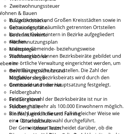
Zweitwohnungssteuer
Wohnen & Bauen
In Stadtkreisen und Großen Kreisstädten sowie in
Baugrundstücke
Gemeinden mit räumlich getrennten Ortsteilen
Bebauungspläne
kann das Gebiet intern in Bezirke aufgegliedert
Bodenrichtwerte
werden.
Flächennutzungsplan
In diesen Gemeinde- beziehungsweise
Mietspiegel
Stadtbezirken können Bezirksbeiräte gebildet und
Wohnungsbörse
eine örtliche Verwaltung eingerichtet werden, um
eben in
mehr Bürgernähe herzustellen. Die Zahl der
Bevölkerungsschutz und
Mitglieder des Bezirksbeirats wird durch den
Notfallvorsorge
Gemeinderat in der Hauptsatzung festgelegt.
Breitband und Internet
Feldbergbahn
Eine Direktwahl der Bezirksbeiräte ist nur in
Feldbergturm
Städten mit mehr als 100.000 Einwohnern möglich.
Feldberghalle
Die Wahl wird in diesem Fall in gleicher Weise wie
Kinder, Jugendliche und Familie
eine Ortschaftsratswahl durchgeführt.
Grundschule
Der Gemeinderat entscheidet darüber, ob die
Unser Team