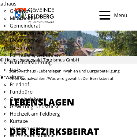
Rathaus
Grußwort
Menü
Mitarbeiter
Gemeinderat
Service von A-Z
Lebenslagen
Satzungen
Formulare, Gebühren
© Hochschwarzwald Tourismus GmbH
Haushaltsführung
Links
Start
Rathaus
Lebenslagen
Wahlen und Bürgerbeteiligung
Verwaltung
Kommunalwahlen
Was wird gewählt
Der Bezirksbeirat
Friedhof
Fundbüro
Gemeindekasse
LEBENSLAGEN
Gewerbegrundstücke
Hochzeit am Feldberg
Kurtaxe
DER BEZIRKSBEIRAT
Verwarnungen
Wohnmobilstellplatz