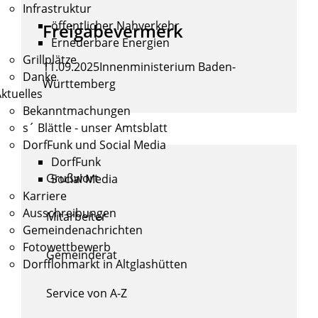
Infrastruktur
öffentlicher Nahverkehr
Freigabevermerk
Erneuerbare Energien
Grillplätze
11.09.2025
Innenministerium Baden-
Danke
Württemberg
ktuelles
Bekanntmachungen
s´ Blättle - unser Amtsblatt
DorfFunk und Social Media
DorfFunk
Grußwort
Social Media
Karriere
Ausschreibungen
Mitarbeiter
Gemeindenachrichten
Fotowettbewerb
Gemeinderat
Dorfflohmarkt in Altglashütten
Service von A-Z