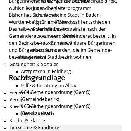
Bürgerinnen und Bürger die Bezirksbeiräte direkt
Verlässliche Grundschule
wählen können.
Jugendbegleiterprogramm
Bisher hat sich noch keine Stadt in Baden-
Schulleben
Württemberg für eine Direktwahl entschieden.
Aktuelles / Termine
Deshalb werden die Bezirksbeiräte nach der
So arbeiten wir
Gemeinderatswahl vom Gemeinderat bestellt. In
Unser Leitbild
den Bezirksbeirat können wählbare Bürgerinnen
Schul - ABC
und Bürger berufen werden, die im Gemeinde-
Kooperation
beziehungsweise Stadtbezirk wohnen.
Kinderinsel
Gesundheit & Soziales
Arztpraxen in Feldberg
Rechtsgrundlage
Notlagen
Hilfe & Beratung im Alltag
§ 64 Gemeindeordnung (GemO)
Feuerwehr
(Gemeindebezirk)
Vereine
§ 65 Gemeindeordnung (GemO)
Kunst in Feldberg
(Bezirksbeirat)
Kunst am Bach
Kirche & Glaube
Tierschutz & Fundtiere