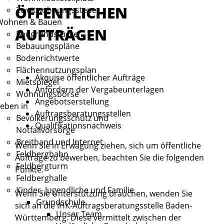
ÖFFENTLICHEN
Zweitwohnungssteuer
Wohnen & Bauen
AUFTRÄGEN
Baugrundstücke
Bebauungspläne
Bodenrichtwerte
Flächennutzungsplan
Akquise öffentlicher Aufträge
Mietspiegel
Anfordern der Vergabeunterlagen
Wohnungsbörse
Angebotserstellung
eben in
Auftragsberatungsstellen
Bevölkerungsschutz und
Qualifikationsnachweis
Notfallvorsorge
Breitband und Internet
Wenn Sie in Erwägung ziehen, sich um öffentliche
Feldbergbahn
Aufträge zu bewerben, beachten Sie die folgenden
Feldbergturm
Punkte.
Feldberghalle
Kinder, Jugendliche und Familie
Wenn Sie Unterstützung brauchen, wenden Sie
Grundschule
sich an die IHK-Auftragsberatungsstelle Baden-
Unser Team
Württemberg. Diese vermittelt zwischen der