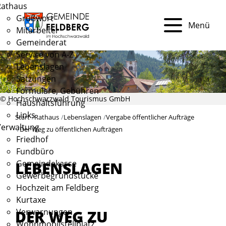
Rathaus
Grußwort
Menü
Mitarbeiter
Gemeinderat
Service von A-Z
Lebenslagen
Satzungen
Formulare, Gebühren
© Hochschwarzwald Tourismus GmbH
Haushaltsführung
Links
Start
Rathaus
Lebenslagen
Vergabe öffentlicher Aufträge
Verwaltung
Der Weg zu öffentlichen Aufträgen
Friedhof
Fundbüro
Gemeindekasse
LEBENSLAGEN
Gewerbegrundstücke
Hochzeit am Feldberg
Kurtaxe
DER WEG ZU
Verwarnungen
Wohnmobilstellplatz