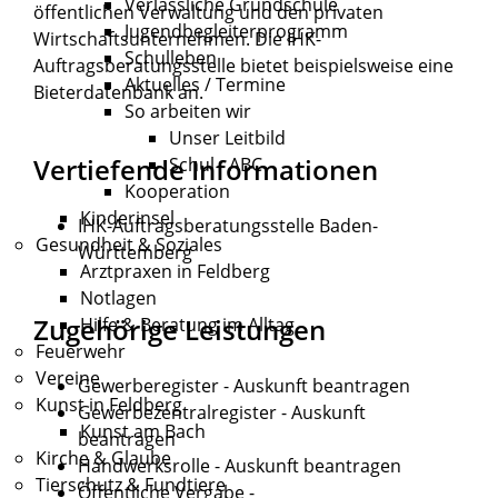
Verlässliche Grundschule
öffentlichen Verwaltung und den privaten
Jugendbegleiterprogramm
Wirtschaftsunternehmen. Die IHK-
Schulleben
Auftragsberatungsstelle bietet beispielsweise eine
Aktuelles / Termine
Bieterdatenbank an.
So arbeiten wir
Unser Leitbild
Vertiefende Informationen
Schul - ABC
Kooperation
Kinderinsel
IHK-Auftragsberatungsstelle Baden-
Gesundheit & Soziales
Württemberg
Arztpraxen in Feldberg
Notlagen
Zugehörige Leistungen
Hilfe & Beratung im Alltag
Feuerwehr
Vereine
Gewerberegister - Auskunft beantragen
Kunst in Feldberg
Gewerbezentralregister - Auskunft
Kunst am Bach
beantragen
Kirche & Glaube
Handwerksrolle - Auskunft beantragen
Tierschutz & Fundtiere
Öffentliche Vergabe -