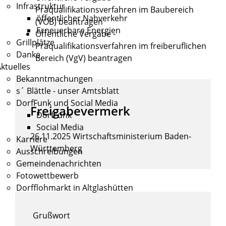
Infrastruktur
Präqualifikationsverfahren im Baubereich
öffentlicher Nahverkehr
(VOB) beantragen
Erneuerbare Energien
Öffentliche Vergabe -
Grillplätze
Präqualifikationsverfahren im freiberuflichen
Danke
Bereich (VgV) beantragen
ktuelles
Bekanntmachungen
s´ Blättle - unser Amtsblatt
DorfFunk und Social Media
Freigabevermerk
DorfFunk
Social Media
26.11.2025
Wirtschaftsministerium Baden-
Karriere
Württemberg
Ausschreibungen
Gemeindenachrichten
Fotowettbewerb
Dorfflohmarkt in Altglashütten
Grußwort