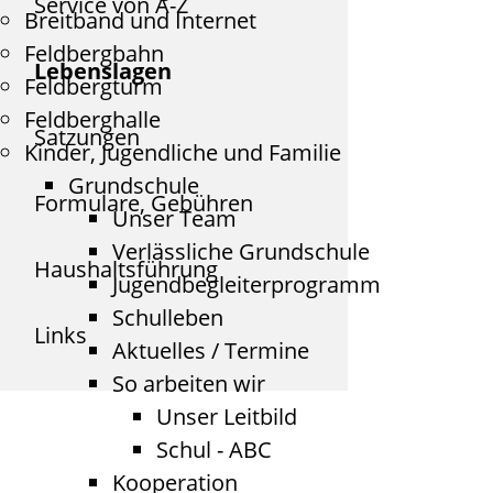
Service von A-Z
Breitband und Internet
Feldbergbahn
Lebenslagen
Feldbergturm
Feldberghalle
Satzungen
Kinder, Jugendliche und Familie
Grundschule
Formulare, Gebühren
Unser Team
Verlässliche Grundschule
Haushaltsführung
Jugendbegleiterprogramm
Schulleben
Links
Aktuelles / Termine
So arbeiten wir
Unser Leitbild
Schul - ABC
Kooperation