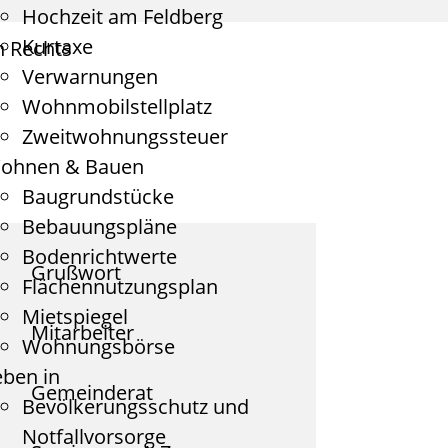
Hochzeit am Feldberg
Kurtaxe
n Rechts
Verwarnungen
Wohnmobilstellplatz
Zweitwohnungssteuer
ohnen & Bauen
Baugrundstücke
Bebauungspläne
Bodenrichtwerte
Grußwort
Flächennutzungsplan
Mietspiegel
Mitarbeiter
Wohnungsbörse
eben in
Gemeinderat
Bevölkerungsschutz und
Notfallvorsorge