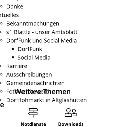
Danke
ktuelles
Bekanntmachungen
s´ Blättle - unser Amtsblatt
DorfFunk und Social Media
DorfFunk
Social Media
Karriere
Ausschreibungen
Gemeindenachrichten
Weitere Themen
Fotowettbewerb
Dorfflohmarkt in Altglashütten
de
Notdienste
Downloads