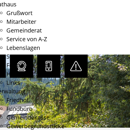
athaus
Grußwort
Mitarbeiter
Gemeinderat
Service von A-Z
Lebenslagen
Satzungen
Formulare, Gebühren
Haushaltsführung
Links
erwaltung
Friedhof
Fundbüro
Gemeindekasse
Gewerbegrundstücke