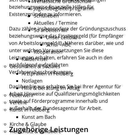
Verlässliche Grundschule
beziehungsweise finanzielle Hilfen für
Jugendbegleiterprogramm
Existenzgründer zu informieren.
Schulleben
Aktuelles / Termine
Dazu zählen insbesondere der Gründungszuschuss
So arbeiten wir
beziehungsweise das Einstiegsgeld (für Empfänger
Unser Leitbild
von Arbeitslosengeld II). Näheres darüber, wie und
Schul - ABC
unter welchen Voraussetzungen Sie diese
Kooperation
Leistungen erhalten, erfahren Sie auch in den
Kinderinsel
nachfolgend aufgeführten
Gesundheit & Soziales
Verfahrensbeschreibungen.
Arztpraxen in Feldberg
Notlagen
Darüber hinaus erhalten Sie bei Ihrer Agentur für
Hilfe & Beratung im Alltag
Arbeit Hinweise auf Qualifizierungsmöglichkeiten
Feuerwehr
sowie auf Förderprogramme innerhalb und
Vereine
außerhalb der Bundesagentur für Arbeit.
Kunst in Feldberg
Kunst am Bach
Kirche & Glaube
Zugehörige Leistungen
Tierschutz & Fundtiere