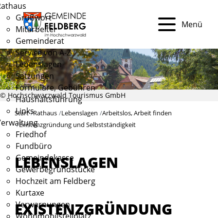
Rathaus
Grußwort
Menü
Mitarbeiter
Gemeinderat
Service von A-Z
Lebenslagen
Satzungen
Formulare, Gebühren
© Hochschwarzwald Tourismus GmbH
Haushaltsführung
Links
Start
Rathaus
Lebenslagen
Arbeitslos, Arbeit finden
Verwaltung
Existenzgründung und Selbstständigkeit
Friedhof
Fundbüro
Gemeindekasse
LEBENSLAGEN
Gewerbegrundstücke
Hochzeit am Feldberg
Kurtaxe
EXISTENZGRÜNDUNG
Verwarnungen
Wohnmobilstellplatz