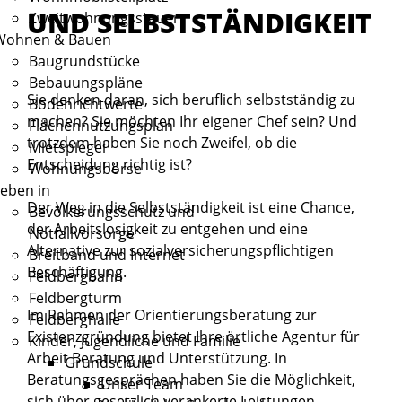
UND SELBSTSTÄNDIGKEIT
Zweitwohnungssteuer
Wohnen & Bauen
Baugrundstücke
Bebauungspläne
Sie denken daran, sich beruflich selbstständig zu
Bodenrichtwerte
machen? Sie möchten Ihr eigener Chef sein? Und
Flächennutzungsplan
trotzdem haben Sie noch Zweifel, ob die
Mietspiegel
Entscheidung richtig ist?
Wohnungsbörse
eben in
Der Weg in die Selbstständigkeit ist eine Chance,
Bevölkerungsschutz und
der Arbeitslosigkeit zu entgehen und eine
Notfallvorsorge
Alternative zur sozialversicherungspflichtigen
Breitband und Internet
Beschäftigung.
Feldbergbahn
Feldbergturm
Im Rahmen der Orientierungsberatung zur
Feldberghalle
Existenzgründung bietet Ihre örtliche Agentur für
Kinder, Jugendliche und Familie
Arbeit Beratung und Unterstützung. In
Grundschule
Beratungsgesprächen haben Sie die Möglichkeit,
Unser Team
sich über gesetzlich verankerte Leistungen