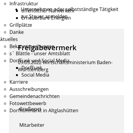
Infrastruktur
Unternehmen oder selbstständige Tätigkeit
öffentlicher Nahverkehr
zur Steuer anmelden
Erneuerbare Energien
Grillplätze
Danke
ktuelles
Freigabevermerk
Bekanntmachungen
s´ Blättle - unser Amtsblatt
DorfFunk und Social Media
09.05.2022 Wirtschaftsministerium Baden-
DorfFunk
Württemberg
Social Media
Karriere
Ausschreibungen
Gemeindenachrichten
Fotowettbewerb
Grußwort
Dorfflohmarkt in Altglashütten
Mitarbeiter