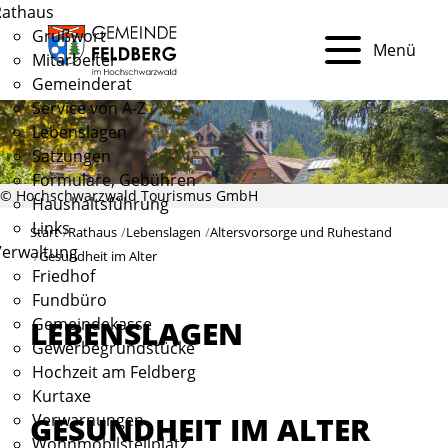
Rathaus
Grußwort
Menü
Mitarbeiter
Gemeinderat
Service von A-Z
Lebenslagen
Satzungen
Formulare, Gebühren
© Hochschwarzwald Tourismus GmbH
Haushaltsführung
Links
Start
Rathaus
Lebenslagen
Altersvorsorge und Ruhestand
Verwaltung
Gesundheit im Alter
Friedhof
Fundbüro
Gemeindekasse
LEBENSLAGEN
Gewerbegrundstücke
Hochzeit am Feldberg
Kurtaxe
GESUNDHEIT IM ALTER
Verwarnungen
Wohnmobilstellplatz