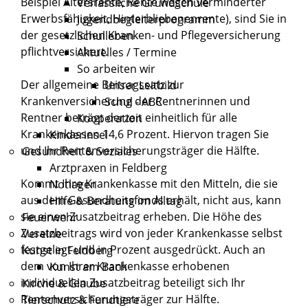
Beispiel Altersrente, Rente wegen verminderter
Verlässliche Grundschule
Erwerbsfähigkeit, Hinterbliebenenrente), sind Sie in
Jugendbegleiterprogramm
der gesetzlichen Kranken- und Pflegeversicherung
Schulleben
pflichtversichert.
Aktuelles / Termine
So arbeiten wir
Der allgemeine Beitragssatz zur
Unser Leitbild
Krankenversicherung der Rentnerinnen und
Schul - ABC
Rentner beträgt derzeit einheitlich für alle
Kooperation
Krankenkassen 14,6 Prozent. Hiervon tragen Sie
Kinderinsel
und Ihr Rentenversicherungsträger die Hälfte.
Gesundheit & Soziales
Arztpraxen in Feldberg
Kommt Ihre Krankenkasse mit den Mitteln, die sie
Notlagen
aus dem Gesundheitsfonds erhält, nicht aus, kann
Hilfe & Beratung im Alltag
sie einen Zusatzbeitrag erheben. Die Höhe des
Feuerwehr
Zusatzbeitrags wird von jeder Krankenkasse selbst
Vereine
festgelegt und in Prozent ausgedrückt. Auch an
Kunst in Feldberg
dem von Ihrer Krankenkasse erhobenen
Kunst am Bach
individuellen Zusatzbeitrag beteiligt sich Ihr
Kirche & Glaube
Rentenversicherungsträger zur Hälfte.
Tierschutz & Fundtiere