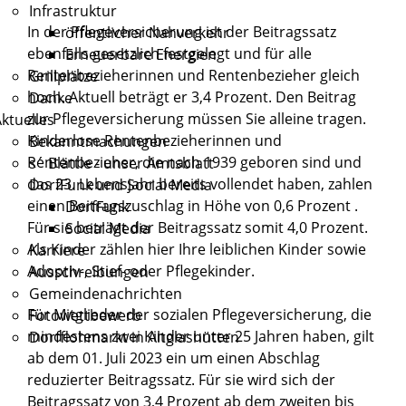
Infrastruktur
In der Pflegeversicherung ist der Beitragssatz
öffentlicher Nahverkehr
ebenfalls gesetzlich festgelegt und für alle
Erneuerbare Energien
Rentenbezieherinnen und Rentenbezieher gleich
Grillplätze
hoch. Aktuell beträgt er 3,4 Prozent. Den Beitrag
Danke
zur Pflegeversicherung müssen Sie alleine tragen.
ktuelles
Kinderlose Rentenbezieherinnen und
Bekanntmachungen
Rentenbezieher, die nach 1939 geboren sind und
s´ Blättle - unser Amtsblatt
das 23. Lebensjahr bereits vollendet haben, zahlen
DorfFunk und Social Media
einen Beitragszuschlag in Höhe von 0,6 Prozent .
DorfFunk
Für sie beträgt der Beitragssatz somit 4,0 Prozent.
Social Media
Als Kinder zählen hier Ihre leiblichen Kinder sowie
Karriere
Adoptiv-, Stief- oder Pflegekinder.
Ausschreibungen
Gemeindenachrichten
Für Mitglieder der sozialen Pflegeversicherung, die
Fotowettbewerb
mindestens zwei Kinder unter 25 Jahren haben, gilt
Dorfflohmarkt in Altglashütten
ab dem 01. Juli 2023 ein um einen Abschlag
reduzierter Beitragssatz. Für sie wird sich der
Beitragssatz von 3,4 Prozent ab dem zweiten bis