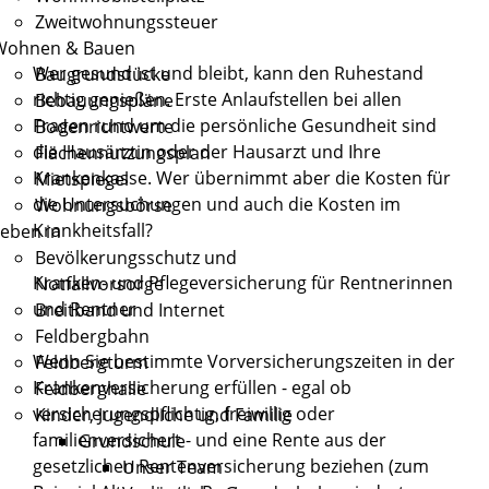
Zweitwohnungssteuer
Wohnen & Bauen
Wer gesund ist und bleibt, kann den Ruhestand
Baugrundstücke
richtig genießen. Erste Anlaufstellen bei allen
Bebauungspläne
Fragen rund um die persönliche Gesundheit sind
Bodenrichtwerte
die Hausärztin oder der Hausarzt und Ihre
Flächennutzungsplan
Krankenkasse. Wer übernimmt aber die Kosten für
Mietspiegel
die Untersuchungen und auch die Kosten im
Wohnungsbörse
Krankheitsfall?
eben in
Bevölkerungsschutz und
Kranken- und Pflegeversicherung für Rentnerinnen
Notfallvorsorge
und Rentner
Breitband und Internet
Feldbergbahn
Wenn Sie bestimmte Vorversicherungszeiten in der
Feldbergturm
Krankenversicherung erfüllen - egal ob
Feldberghalle
versicherungspflichtig, freiwillig oder
Kinder, Jugendliche und Familie
familienversichert - und eine Rente aus der
Grundschule
gesetzlichen Rentenversicherung beziehen (zum
Unser Team