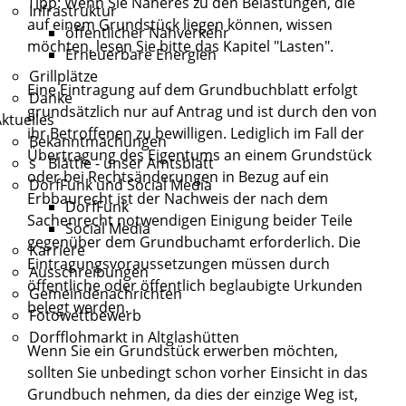
Tipp: Wenn Sie Näheres zu den Belastungen, die
Infrastruktur
auf einem Grundstück liegen können, wissen
öffentlicher Nahverkehr
möchten, lesen Sie bitte das Kapitel "
Lasten
".
Erneuerbare Energien
Grillplätze
Eine Eintragung auf dem Grundbuchblatt erfolgt
Danke
grundsätzlich nur auf Antrag und ist durch den von
ktuelles
ihr Betroffenen zu bewilligen. Lediglich im Fall der
Bekanntmachungen
Übertragung des Eigentums an einem Grundstück
s´ Blättle - unser Amtsblatt
oder bei Rechtsänderungen in Bezug auf ein
DorfFunk und Social Media
Erbbaurecht ist der Nachweis der nach dem
DorfFunk
Sachenrecht notwendigen Einigung beider Teile
Social Media
gegenüber dem Grundbuchamt erforderlich. Die
Karriere
Eintragungsvoraussetzungen müssen durch
Ausschreibungen
öffentliche oder öffentlich beglaubigte Urkunden
Gemeindenachrichten
belegt werden.
Fotowettbewerb
Dorfflohmarkt in Altglashütten
Wenn Sie ein Grundstück erwerben möchten,
sollten Sie unbedingt schon vorher Einsicht in das
Grundbuch nehmen, da dies der einzige Weg ist,