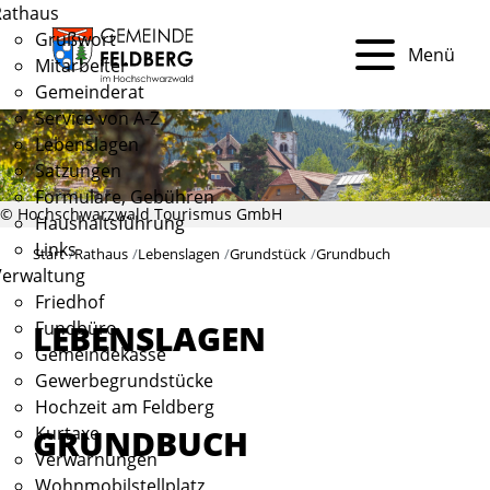
Rathaus
Grußwort
Menü
Mitarbeiter
Gemeinderat
Service von A-Z
Lebenslagen
Satzungen
Formulare, Gebühren
© Hochschwarzwald Tourismus GmbH
Haushaltsführung
Links
Start
Rathaus
Lebenslagen
Grundstück
Grundbuch
Verwaltung
Friedhof
Fundbüro
LEBENSLAGEN
Gemeindekasse
Gewerbegrundstücke
Hochzeit am Feldberg
GRUNDBUCH
Kurtaxe
Verwarnungen
Wohnmobilstellplatz