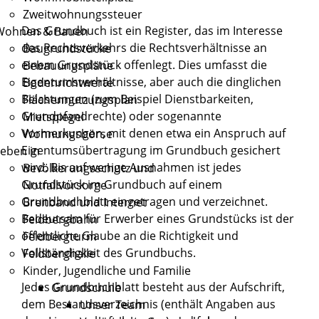
Zweitwohnungssteuer
Das Grundbuch ist ein Register, das im Interesse
Wohnen & Bauen
des Rechtsverkehrs die Rechtsverhältnisse an
Baugrundstücke
einem Grundstück offenlegt. Dies umfasst die
Bebauungspläne
Eigentumsverhältnisse, aber auch die dinglichen
Bodenrichtwerte
Belastungen (zum Beispiel Dienstbarkeiten,
Flächennutzungsplan
Grundpfandrechte) oder sogenannte
Mietspiegel
Vormerkungen, mit denen etwa ein Anspruch auf
Wohnungsbörse
Eigentumsübertragung im Grundbuch gesichert
eben in
wird. Bis auf wenige Ausnahmen ist jedes
Bevölkerungsschutz und
Grundstück im Grundbuch auf einem
Notfallvorsorge
Grundbuchblatt eingetragen und verzeichnet.
Breitband und Internet
Bedeutsam für Erwerber eines Grundstücks ist der
Feldbergbahn
öffentliche Glaube an die Richtigkeit und
Feldbergturm
Vollständigkeit des Grundbuchs.
Feldberghalle
Kinder, Jugendliche und Familie
Jedes Grundbuchblatt besteht aus der Aufschrift,
Grundschule
dem Bestandsverzeichnis (enthält Angaben aus
Unser Team