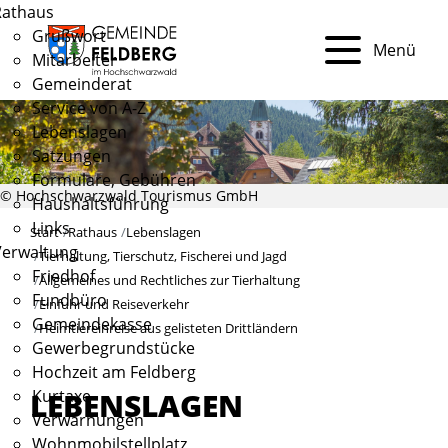
Rathaus
Grußwort
Menü
Mitarbeiter
Gemeinderat
Service von A-Z
Lebenslagen
Satzungen
Formulare, Gebühren
© Hochschwarzwald Tourismus GmbH
Haushaltsführung
Links
Start
Rathaus
Lebenslagen
Verwaltung
Tierhaltung, Tierschutz, Fischerei und Jagd
Friedhof
Allgemeines und Rechtliches zur Tierhaltung
Fundbüro
Einfuhr und Reiseverkehr
Gemeindekasse
Heimtiereinreise aus gelisteten Drittländern
Gewerbegrundstücke
Hochzeit am Feldberg
Kurtaxe
LEBENSLAGEN
Verwarnungen
Wohnmobilstellplatz