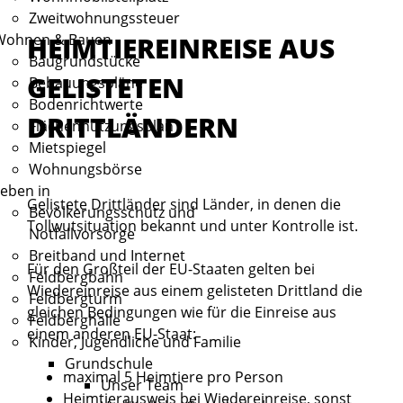
Zweitwohnungssteuer
HEIMTIEREINREISE AUS
Wohnen & Bauen
Baugrundstücke
GELISTETEN
Bebauungspläne
Bodenrichtwerte
DRITTLÄNDERN
Flächennutzungsplan
Mietspiegel
Wohnungsbörse
eben in
Gelistete Drittländer sind Länder, in denen die
Bevölkerungsschutz und
Tollwutsituation bekannt und unter Kontrolle ist.
Notfallvorsorge
Breitband und Internet
Für den Großteil der EU-Staaten gelten bei
Feldbergbahn
Wiedereinreise aus einem gelisteten Drittland die
Feldbergturm
gleichen Bedingungen wie für die Einreise aus
Feldberghalle
einem anderen EU-Staat:
Kinder, Jugendliche und Familie
Grundschule
maximal 5 Heimtiere pro Person
Unser Team
Heimtierausweis bei Wiedereinreise, sonst