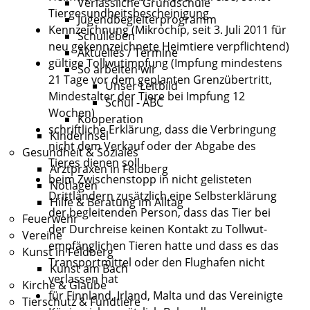
Verlässliche Grundschule
Tiergesundheitsbescheinigung
Jugendbegleiterprogramm
Kennzeichnung (Mikrochip, seit 3. Juli 2011 für
Schulleben
neu gekennzeichnete Heimtiere verpflichtend)
Aktuelles / Termine
gültige Tollwutimpfung (Impfung mindestens
So arbeiten wir
21 Tage vor dem geplanten Grenzübertritt,
Unser Leitbild
Mindestalter der Tiere bei Impfung 12
Schul - ABC
Wochen)
Kooperation
schriftliche Erklärung, dass die Verbringung
Kinderinsel
nicht dem Verkauf oder der Abgabe des
Gesundheit & Soziales
Tieres dienen soll
Arztpraxen in Feldberg
beim Zwischenstopp in nicht gelisteten
Notlagen
Drittländern zusätzlich eine Selbsterklärung
Hilfe & Beratung im Alltag
der begleitenden Person, dass das Tier bei
Feuerwehr
der Durchreise keinen Kontakt zu Tollwut-
Vereine
empfänglichen Tieren hatte und dass es das
Kunst in Feldberg
Transportmittel oder den Flughafen nicht
Kunst am Bach
verlassen hat
Kirche & Glaube
für Finnland, Irland, Malta und das Vereinigte
Tierschutz & Fundtiere