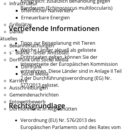
Königreich: zusätzlich Behandlung gegen
Infrastruktur
Bandwurm (Echinococcus multiloccularis)
öffentlicher Nahverkehr
Erneuerbare Energien
Grillplätze
Vertiefende Informationen
Danke
ktuelles
Tipps zur Reiseplanung mit Tieren
Bekanntmachungen
Welche Länder aktuell als
gelistete
s´ Blättle - unser Amtsblatt
Drittstaaten
gelten, können Sie der
DorfFunk und Social Media
Internetseite der Europäischen Kommission
DorfFunk
entnehmen. Diese Länder sind in Anlage II Teil
Social Media
2 der Durchführungsverordnung (EG) Nr.
Karriere
577/2013 gelistet.
Ausschreibungen
Gemeindenachrichten
Fotowettbewerb
Rechtsgrundlage
Dorfflohmarkt in Altglashütten
Verordnung (EU) Nr. 576/2013 des
Europäischen Parlaments und des Rates vom