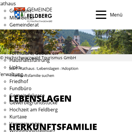
Rathaus
Grußwort
Menü
Mitarbeiter
Gemeinderat
Service von A-Z
Lebenslagen
Satzungen
Formulare, Gebühren
© Hochschwarzwald Tourismus GmbH
Haushaltsführung
Links
Start
Rathaus
Lebenslagen
Adoption
Verwaltung
Herkunftsfamilie suchen
Friedhof
Fundbüro
Gemeindekasse
LEBENSLAGEN
Gewerbegrundstücke
Hochzeit am Feldberg
Kurtaxe
HERKUNFTSFAMILIE
Verwarnungen
Wohnmobilstellplatz