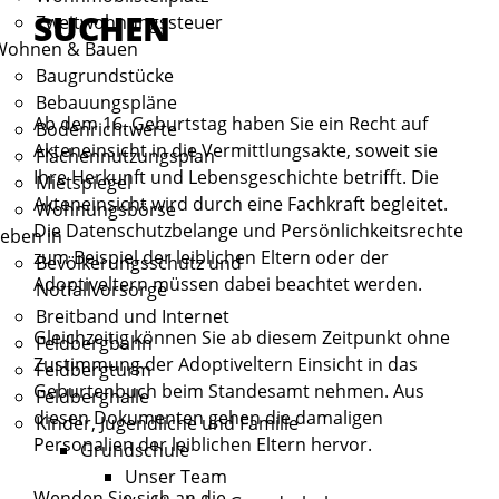
SUCHEN
Zweitwohnungssteuer
Wohnen & Bauen
Baugrundstücke
Bebauungspläne
Ab dem 16. Geburtstag haben Sie ein Recht auf
Bodenrichtwerte
Akteneinsicht in die Vermittlungsakte, soweit sie
Flächennutzungsplan
Ihre Herkunft und Lebensgeschichte betrifft. Die
Mietspiegel
Akteneinsicht wird durch eine Fachkraft begleitet.
Wohnungsbörse
Die Datenschutzbelange und Persönlichkeitsrechte
eben in
zum Beispiel der leiblichen Eltern oder der
Bevölkerungsschutz und
Adoptiveltern müssen dabei beachtet werden.
Notfallvorsorge
Breitband und Internet
Gleichzeitig können Sie ab diesem Zeitpunkt ohne
Feldbergbahn
Zustimmung der Adoptiveltern Einsicht in das
Feldbergturm
Geburtenbuch beim Standesamt nehmen. Aus
Feldberghalle
diesen Dokumenten gehen die damaligen
Kinder, Jugendliche und Familie
Personalien der leiblichen Eltern hervor.
Grundschule
Unser Team
Wenden Sie sich an die