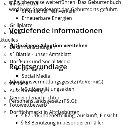
möglicherweise weiterführen. Das Geburtenbuch
Infrastruktur
wird beim Standesamt des Geburtsorts geführt.
öffentlicher Nahverkehr
Erneuerbare Energien
Grillplätze
Vertiefende Informationen
Danke
ktuelles
Die eigene Adoption verstehen
Bekanntmachungen
s´ Blättle - unser Amtsblatt
DorfFunk und Social Media
Rechtsgrundlage
DorfFunk
Social Media
Adoptionsvermittlungsgesetz (AdVermiG):
Karriere
§ 9 c Vermittlungsakten
Ausschreibungen
Gemeindenachrichten
Personenstandsgesetz (PStG):
Fotowettbewerb
Dorfflohmarkt in Altglashütten
§ 62 Urkundenerteilung, Auskunft, Einsicht
§ 63 Benutzung in besonderen Fällen