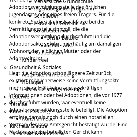
Verlässliche Grundschule
Adoptionsvermittlungsstelle des örtlichen
Jugendbegleiterprogramm
Jugendamts oder eines freien Trägers. Für die
Schulleben
konkrete Suche ist eine Nachfrage bei der
Aktuelles / Termine
Vermittlungsstelle sinnvoll, die die
So arbeiten wir
Adoptionsvermittlung durchgeführt und die
Unser Leitbild
Adoptionsakte geführt hat (häufig am damaligen
Schul - ABC
Wohnort der leiblichen Mutter oder der
Kooperation
Adoptiveltern).
Kinderinsel
Gesundheit & Soziales
Liegt die Adoption schon längere Zeit zurück,
Arztpraxen in Feldberg
existiert möglicherweise keine Vermittlungsakte
Notlagen
mehr, sie enthält keine aussagekräftigen
Hilfe & Beratung im Alltag
Informationen oder bei Adoptionen, die vor 1977
Feuerwehr
durchgeführt wurden, war eventuell keine
Vereine
Adoptionsvermittlungsstelle beteiligt. Die Adoption
Kunst in Feldberg
erfolgte damals noch durch einen notariellen
Kunst am Bach
Vertrag, der vom Amtsgericht bestätigt wurde. Eine
Kirche & Glaube
Nachfrage beim beteiligten Gericht kann
Tierschutz & Fundtiere