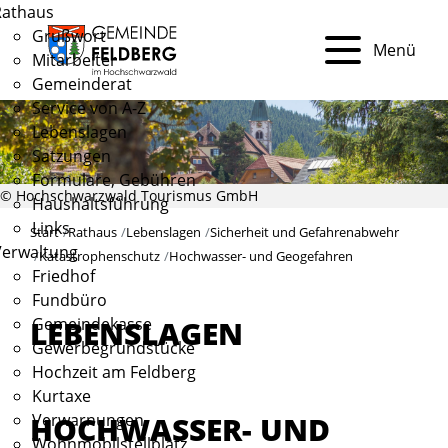
Rathaus
Grußwort
Menü
Mitarbeiter
Gemeinderat
Service von A-Z
Lebenslagen
Satzungen
Formulare, Gebühren
© Hochschwarzwald Tourismus GmbH
Haushaltsführung
Links
Start
Rathaus
Lebenslagen
Sicherheit und Gefahrenabwehr
Verwaltung
Katastrophenschutz
Hochwasser- und Geogefahren
Friedhof
Fundbüro
Gemeindekasse
LEBENSLAGEN
Gewerbegrundstücke
Hochzeit am Feldberg
Kurtaxe
HOCHWASSER- UND
Verwarnungen
Wohnmobilstellplatz