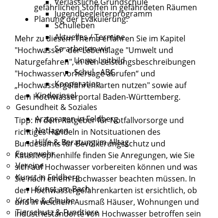
Verlässliche Grundschule
gefährlichen Stoffen in gefährdeten Räumen
Jugendbegleiterprogramm
Planung der Evakuierung.
Schulleben
Aktuelles / Termine
Mehr zu diesem Thema erfahren Sie im Kapitel
So arbeiten wir
"
Hochwasser
" der Lebenslage "
Umwelt und
Unser Leitbild
Naturgefahren
", in den Leistungsbeschreibungen
Schul - ABC
"
Hochwasservorhersage abrufen
“ und
Kooperation
„
Hochwassergefahrenkarten nutzen
" sowie auf
Kinderinsel
dem
Hochwasserportal Baden-Württemberg
.
Gesundheit & Soziales
Arztpraxen in Feldberg
Tipp: In dem
Ratgeber für Notfallvorsorge und
Notlagen
richtiges Handeln in Notsituationen
des
Hilfe & Beratung im Alltag
Bundesamts für Bevölkerungsschutz und
Feuerwehr
Katastrophenhilfe finden Sie Anregungen, wie Sie
Vereine
sich auf Hochwasser vorbereiten können und was
Kunst in Feldberg
Sie nach einem Hochwasser beachten müssen. In
Kunst am Bach
den
Hochwassergefahrenkarten
ist ersichtlich, ob
Kirche & Glaube
und in welchem Ausmaß Häuser, Wohnungen und
Tierschutz & Fundtiere
Industriestandorte von Hochwasser betroffen sein