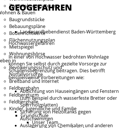
GEOGEFAHREN
Zweitwohnungssteuer
Wohnen & Bauen
Baugrundstücke
Bebauungspläne
Landeserdbebendienst Baden-Württemberg
Bodenrichtwerte
Flächennutzungsplan
Hochwassergefahren
Mietspiegel
Wohnungsbörse
In einer von Hochwasser bedrohten Wohnlage
eben in
können Sie selbst durch gezielte Vorsorge zur
Bevölkerungsschutz und
Schadensbegrenzung beitragen. Dies betrifft
Notfallvorsorge
beispielsweise Vorbereitungen wie:
Breitband und Internet
Feldbergbahn
Abdichtung von Hauseingängen und Fenstern
Feldbergturm
(zum Beispiel durch wasserfeste Bretter oder
Feldberghalle
Sperrholzplatten)
Kinder, Jugendliche und Familie
Sicherung von Heizöltanks gegen
Grundschule
Aufschwimmen
Unser Team
Auslagerung von Chemikalien und anderen