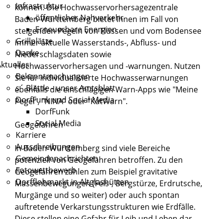
Infrastruktur
können. Die
Hochwasservorhersagezentrale
öffentlicher Nahverkehr
Baden-Württemberg
bietet Ihnen im Fall von
Erneuerbare Energien
steigenden Pegeln von Flüssen und vom Bodensee
Grillplätze
immer aktuelle Wasserstands-, Abfluss- und
Danke
Niederschlagsdaten sowie
ktuelles
Hochwasservorhersagen und -warnungen. Nutzen
Bekanntmachungen
Sie für individualisierte Hochwasserwarnungen
s´ Blättle - unser Amtsblatt
ebenfalls die einschlägigen Warn-Apps wie "Meine
DorfFunk und Social Media
Pegel", "NINA" oder "KatWarn".
DorfFunk
Social Media
Geogefahren
Karriere
Ausschreibungen
In Baden-Württemberg sind viele Bereiche
Gemeindenachrichten
potenziell von Geogefahren betroffen. Zu den
Fotowettbewerb
Geogefahren zählen zum Beispiel gravitative
Dorfflohmarkt in Altglashütten
Massenbewegungen (Fels-, Bergstürze, Erdrutsche,
Murgänge und so weiter) oder auch spontan
auftretende Verkarstungsstrukturen wie Erdfälle.
Diese stellen eine Gefahr für Leib und Leben dar