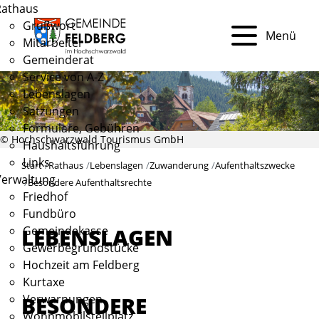
Rathaus
Grußwort
Menü
Mitarbeiter
Gemeinderat
Service von A-Z
Lebenslagen
Satzungen
Formulare, Gebühren
© Hochschwarzwald Tourismus GmbH
Haushaltsführung
Links
Start
Rathaus
Lebenslagen
Zuwanderung
Aufenthaltszwecke
Verwaltung
Besondere Aufenthaltsrechte
Friedhof
Fundbüro
Gemeindekasse
LEBENSLAGEN
Gewerbegrundstücke
Hochzeit am Feldberg
Kurtaxe
BESONDERE
Verwarnungen
Wohnmobilstellplatz