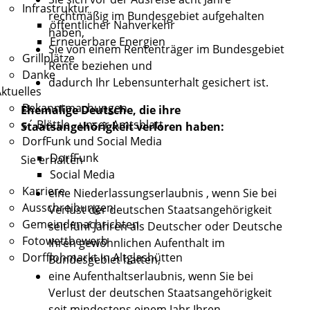
Infrastruktur
rechtmäßig im Bundesgebiet aufgehalten
öffentlicher Nahverkehr
haben,
Erneuerbare Energien
Sie von einem Rententräger im Bundesgebiet
Grillplätze
Rente beziehen und
Danke
dadurch Ihr Lebensunterhalt gesichert ist.
ktuelles
Bekanntmachungen
Ehemalige Deutsche, die ihre
s´ Blättle - unser Amtsblatt
Staatsangehörigkeit verloren haben:
DorfFunk und Social Media
DorfFunk
Sie erhalten
Social Media
Karriere
eine Niederlassungserlaubnis , wenn Sie bei
Ausschreibungen
Verlust der deutschen Staatsangehörigkeit
Gemeindenachrichten
seit fünf Jahren als Deutscher oder Deutsche
Fotowettbewerb
Ihren gewöhnlichen Aufenthalt im
Dorfflohmarkt in Altglashütten
Bundesgebiet hatten,
eine Aufenthaltserlaubnis, wenn Sie bei
Verlust der deutschen Staatsangehörigkeit
seit mindestens einem Jahr Ihren