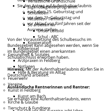
Verlässliche Grundschule
Sie den Antrag auf Aufenthaltserlaubnis
Jugendbegleiterprogramm
nach dem 15. Geburtstag und
Schulleben
vor dem 21. Geburtstag und
Aktuelles / Termine
vor Ablauf von fünf Jahren seit der
So arbeiten wir
Ausreise stellen.
Unser Leitbild
Schul - ABC
Von der Voraussetzung des Schulbesuchs im
Kooperation
Bundesgebiet kann abgesehen werden, wenn Sie
Kinderinsel
im Bundesgebiet einen anerkannten
Gesundheit & Soziales
Schulabschluss erworben haben.
Arztpraxen in Feldberg
Notlagen
Hinweis:
Mit der Aufenthaltserlaubnis dürfen Sie in
Hilfe & Beratung im Alltag
Deutschland arbeiten.
Feuerwehr
Vereine
Ausländische Rentnerinnen und Rentner:
Kunst in Feldberg
Kunst am Bach
Sie erhalten eine Aufenthaltserlaubnis, wenn
Kirche & Glaube
Tierschutz & Fundtiere
Sie sich vor der Ausreise acht Jahre