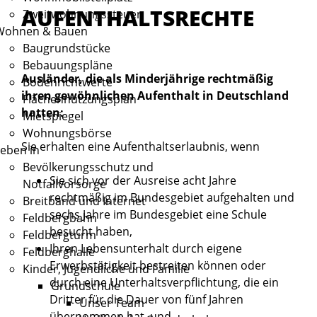
AUFENTHALTSRECHTE
Zweitwohnungssteuer
Wohnen & Bauen
Baugrundstücke
Bebauungspläne
Ausländer, die als Minderjährige rechtmäßig
Bodenrichtwerte
ihren gewöhnlichen Aufenthalt in Deutschland
Flächennutzungsplan
hatten:
Mietspiegel
Wohnungsbörse
Sie erhalten eine Aufenthaltserlaubnis, wenn
eben in
Bevölkerungsschutz und
Sie sich vor der Ausreise acht Jahre
Notfallvorsorge
rechtmäßig im Bundesgebiet aufgehalten und
Breitband und Internet
sechs Jahre im Bundesgebiet eine Schule
Feldbergbahn
besucht haben,
Feldbergturm
Ihren Lebensunterhalt durch eigene
Feldberghalle
Erwerbstätigkeit bestreiten können oder
Kinder, Jugendliche und Familie
durch eine Unterhaltsverpflichtung, die ein
Grundschule
Dritter für die Dauer von fünf Jahren
Unser Team
übernommen hat, und