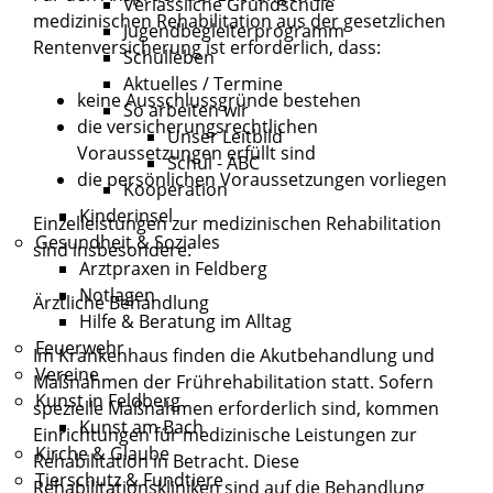
Verlässliche Grundschule
medizinischen Rehabilitation aus der gesetzlichen
Jugendbegleiterprogramm
Rentenversicherung ist erforderlich, dass:
Schulleben
Aktuelles / Termine
keine Ausschlussgründe bestehen
So arbeiten wir
die versicherungsrechtlichen
Unser Leitbild
Voraussetzungen erfüllt sind
Schul - ABC
die persönlichen Voraussetzungen vorliegen
Kooperation
Kinderinsel
Einzelleistungen zur medizinischen Rehabilitation
Gesundheit & Soziales
sind insbesondere:
Arztpraxen in Feldberg
Notlagen
Ärztliche Behandlung
Hilfe & Beratung im Alltag
Feuerwehr
Im Krankenhaus finden die Akutbehandlung und
Vereine
Maßnahmen der Frührehabilitation statt. Sofern
Kunst in Feldberg
spezielle Maßnahmen erforderlich sind, kommen
Kunst am Bach
Einrichtungen für medizinische Leistungen zur
Kirche & Glaube
Rehabilitation in Betracht. Diese
Tierschutz & Fundtiere
Rehabilitationskliniken sind auf die Behandlung