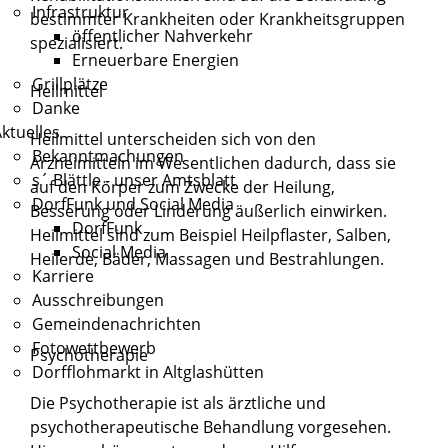
Infrastruktur
bestimmter Krankheiten oder Krankheitsgruppen
öffentlicher Nahverkehr
spezialisiert.
Erneuerbare Energien
Grillplätze
Heilmittel
Danke
ktuelles
Heilmittel unterscheiden sich von den
Bekanntmachungen
Arzneimitteln im Wesentlichen dadurch, dass sie
s´ Blättle - unser Amtsblatt
auf den Körper zum Zwecke der Heilung,
DorfFunk und Social Media
Besserung oder Linderung äußerlich einwirken.
DorfFunk
Heilmittel sind zum Beispiel Heilpflaster, Salben,
Social Media
Heilerde, Bäder, Massagen und Bestrahlungen.
Karriere
Ausschreibungen
Gemeindenachrichten
Fotowettbewerb
Psychotherapie
Dorfflohmarkt in Altglashütten
Die Psychotherapie ist als ärztliche und
psychotherapeutische Behandlung vorgesehen.