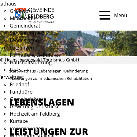
Rathaus
Grußwort
Menü
Mitarbeiter
Gemeinderat
Service von A-Z
Lebenslagen
Satzungen
Formulare, Gebühren
© Hochschwarzwald Tourismus GmbH
Haushaltsführung
Links
Start
Rathaus
Lebenslagen
Behinderung
Verwaltung
Leistungen zur medizinischen Rehabilitation
Friedhof
Fundbüro
Gemeindekasse
LEBENSLAGEN
Gewerbegrundstücke
Hochzeit am Feldberg
Kurtaxe
LEISTUNGEN ZUR
Verwarnungen
Wohnmobilstellplatz