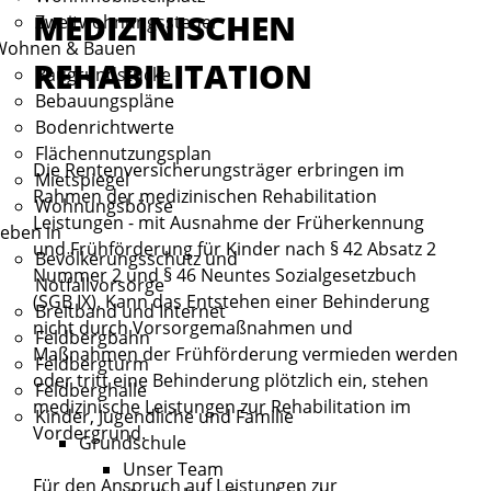
MEDIZINISCHEN
Zweitwohnungssteuer
Wohnen & Bauen
REHABILITATION
Baugrundstücke
Bebauungspläne
Bodenrichtwerte
Flächennutzungsplan
Die Rentenversicherungsträger erbringen im
Mietspiegel
Rahmen der medizinischen Rehabilitation
Wohnungsbörse
Leistungen - mit Ausnahme der Früherkennung
eben in
und Frühförderung für Kinder nach § 42 Absatz 2
Bevölkerungsschutz und
Nummer 2 und § 46 Neuntes Sozialgesetzbuch
Notfallvorsorge
(SGB IX). Kann das Entstehen einer Behinderung
Breitband und Internet
nicht durch Vorsorgemaßnahmen und
Feldbergbahn
Maßnahmen der Frühförderung vermieden werden
Feldbergturm
oder tritt eine Behinderung plötzlich ein, stehen
Feldberghalle
medizinische Leistungen zur Rehabilitation im
Kinder, Jugendliche und Familie
Vordergrund.
Grundschule
Unser Team
Für den Anspruch auf Leistungen zur