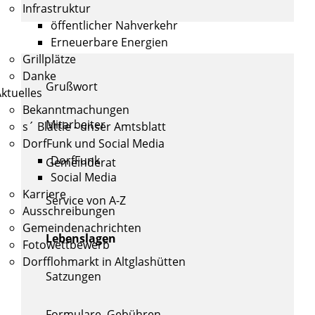
Infrastruktur
öffentlicher Nahverkehr
Erneuerbare Energien
Grillplätze
Danke
Grußwort
ktuelles
Bekanntmachungen
Mitarbeiter
s´ Blättle - unser Amtsblatt
DorfFunk und Social Media
DorfFunk
Gemeinderat
Social Media
Karriere
Service von A-Z
Ausschreibungen
Gemeindenachrichten
Lebenslagen
Fotowettbewerb
Dorfflohmarkt in Altglashütten
Satzungen
Formulare, Gebühren