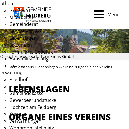
Rathaus
Grußwort
Menü
Mitarbeiter
Gemeinderat
Service von A-Z
Lebenslagen
Satzungen
Formulare, Gebühren
© Hochschwarzwald Tourismus GmbH
Haushaltsführung
Links
Start
Rathaus
Lebenslagen
Vereine
Organe eines Vereins
Verwaltung
Friedhof
Fundbüro
LEBENSLAGEN
Gemeindekasse
Gewerbegrundstücke
Hochzeit am Feldberg
ORGANE EINES VEREINS
Kurtaxe
Verwarnungen
Wohnmobilstellplatz