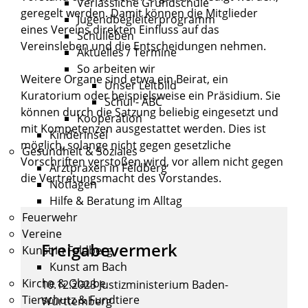
Verlässliche Grundschule
geregelt werden. Damit können die Mitglieder
Jugendbegleiterprogramm
eines Vereins direkten Einfluss auf das
Schulleben
Vereinsleben und die Entscheidungen nehmen.
Aktuelles / Termine
So arbeiten wir
Weitere Organe sind etwa ein Beirat, ein
Unser Leitbild
Kuratorium oder beispielsweise ein Präsidium. Sie
Schul - ABC
können durch die Satzung beliebig eingesetzt und
Kooperation
mit Kompetenzen ausgestattet werden. Dies ist
Kinderinsel
möglich, solange nicht gegen gesetzliche
Gesundheit & Soziales
Vorschriften verstoßen wird, vor allem nicht gegen
Arztpraxen in Feldberg
die Vertretungsmacht des Vorstandes.
Notlagen
Hilfe & Beratung im Alltag
Feuerwehr
Vereine
Freigabevermerk
Kunst in Feldberg
Kunst am Bach
Kirche & Glaube
10.12.2023
Justizministerium Baden-
Tierschutz & Fundtiere
Württemberg