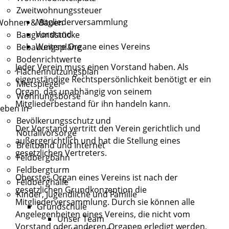
Zweitwohnungssteuer
Mitgliederversammlung
Wohnen & Bauen
Vorstand
Baugrundstücke
Weitere Organe eines Vereins
Bebauungspläne
Bodenrichtwerte
Jeder Verein muss einen Vorstand haben. Als
Flächennutzungsplan
eigenständige Rechtspersönlichkeit benötigt er ein
Mietspiegel
Organ, das unabhängig von seinem
Wohnungsbörse
Mitgliederbestand für ihn handeln kann.
eben in
Bevölkerungsschutz und
Der Vorstand vertritt den Verein gerichtlich und
Notfallvorsorge
außergerichtlich und hat die Stellung eines
Breitband und Internet
gesetzlichen Vertreters.
Feldbergbahn
Feldbergturm
Oberstes Organ eines Vereins ist nach der
Feldberghalle
gesetzlichen Grundkonzeption die
Kinder, Jugendliche und Familie
Mitgliederversammlung. Durch sie können alle
Grundschule
Angelegenheiten eines Vereins, die nicht vom
Unser Team
Vorstand oder anderen Organen erledigt werden,