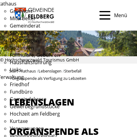
Rathaus
Grußwort
Menü
Mitarbeiter
Gemeinderat
Service von A-Z
Lebenslagen
Satzungen
Formulare, Gebühren
© Hochschwarzwald Tourismus GmbH
Haushaltsführung
Links
Start
Rathaus
Lebenslagen
Sterbefall
Verwaltung
Organspende als Verfügung zu Lebzeiten
Friedhof
Fundbüro
Gemeindekasse
LEBENSLAGEN
Gewerbegrundstücke
Hochzeit am Feldberg
Kurtaxe
ORGANSPENDE ALS
Verwarnungen
Wohnmobilstellplatz