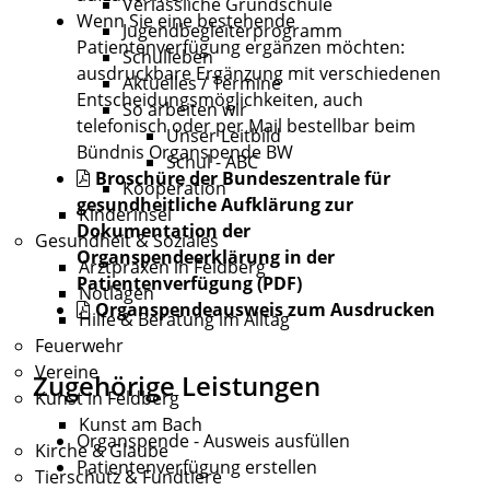
Verlässliche Grundschule
Wenn Sie eine bestehende
Jugendbegleiterprogramm
Patientenverfügung ergänzen möchten:
Schulleben
ausdruckbare
Ergänzung mit verschiedenen
Aktuelles / Termine
Entscheidungsmöglichkeiten
, auch
So arbeiten wir
telefonisch oder per Mail bestellbar beim
Unser Leitbild
Bündnis Organspende BW
Schul - ABC
Broschüre der Bundeszentrale für
Kooperation
gesundheitliche Aufklärung zur
Kinderinsel
Dokumentation der
Gesundheit & Soziales
Organspendeerklärung in der
Arztpraxen in Feldberg
Patientenverfügung (PDF)
Notlagen
Organspendeausweis zum Ausdrucken
Hilfe & Beratung im Alltag
Feuerwehr
Vereine
Zugehörige Leistungen
Kunst in Feldberg
Kunst am Bach
Organspende - Ausweis ausfüllen
Kirche & Glaube
Patientenverfügung erstellen
Tierschutz & Fundtiere