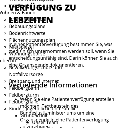
VERFÜGUNG ZU
Zweitwohnungssteuer
Wohnen & Bauen
LEBZEITEN
Baugrundstücke
Bebauungspläne
Bodenrichtwerte
Flächennutzungsplan
In einer Patientenverfügung bestimmen Sie, was
Mietspiegel
medizinisch unternommen werden soll, wenn Sie
Wohnungsbörse
entscheidungsunfähig sind. Darin können Sie auch
eben in
eine Organspende dokumentieren.
Bevölkerungsschutz und
Notfallvorsorge
Breitband und Internet
Vertiefende Informationen
Feldbergbahn
Feldbergturm
Wenn Sie eine Patientenverfügung erstellen
Feldberghalle
möchten:
Textbaustein des
Kinder, Jugendliche und Familie
Bundesjustizministeriums um eine
Grundschule
Organspende in eine Patientenverfügung
Unser Team
aufzunehmen