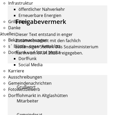
Infrastruktur
öffentlicher Nahverkehr
Erneuerbare Energien
Freigabevermerk
Grillplätze
Danke
ktuelles
Dieser Text entstand in enger
Bekanntmachungen
Zusammenarbeit mit den fachlich
s´ Blättle - unser Amtsblatt
zuständigen Stellen. Das Sozialministerium
DorfFunk und Social Media
hat ihn am 07.01.2026 freigegeben.
DorfFunk
Social Media
Karriere
Ausschreibungen
Gemeindenachrichten
Grußwort
Fotowettbewerb
Dorfflohmarkt in Altglashütten
Mitarbeiter
Gemeinderat