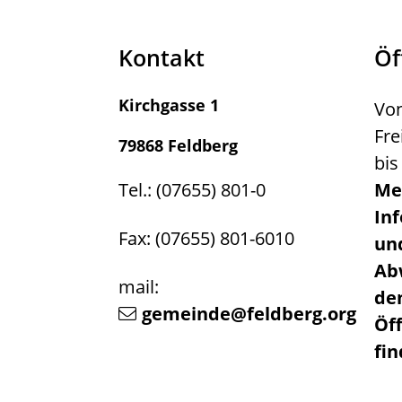
Kontakt
Öf
Kirchgasse 1
Von
Fre
79868 Feldberg
bis
Tel.: (07655) 801-0
Me
In
Fax: (07655) 801-6010
un
Ab
mail:
de
gemeinde@feldberg.org
Öf
fi