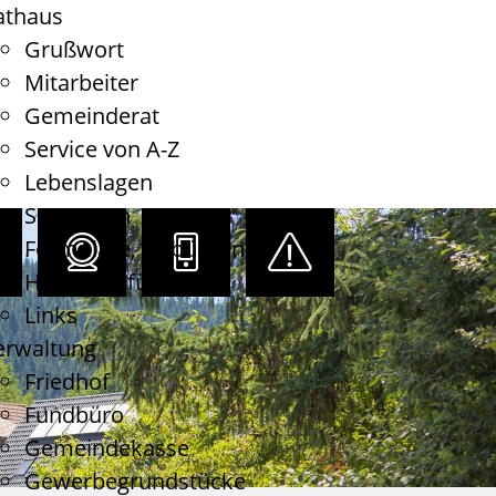
athaus
Grußwort
Mitarbeiter
Gemeinderat
Service von A-Z
Lebenslagen
Satzungen
Formulare, Gebühren
Haushaltsführung
Links
erwaltung
Friedhof
Fundbüro
Gemeindekasse
Gewerbegrundstücke