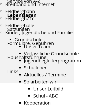
Service von A-Z
Breitband und Internet
Feldbergbahn
Lebenslagen
Feldbergturm
Feldberghalle
Satzungen
Kinder, Jugendliche und Familie
Grundschule
Formulare, Gebühren
Unser Team
Verlässliche Grundschule
Haushaltsführung
Jugendbegleiterprogramm
Schulleben
Links
Aktuelles / Termine
So arbeiten wir
Unser Leitbild
Schul - ABC
Kooperation