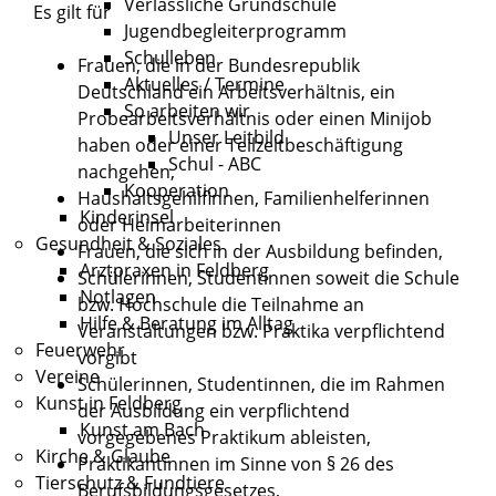
Verlässliche Grundschule
Es gilt für
Jugendbegleiterprogramm
Schulleben
Frauen, die in der Bundesrepublik
Aktuelles / Termine
Deutschland ein Arbeitsverhältnis, ein
So arbeiten wir
Probearbeitsverhältnis oder einen Minijob
Unser Leitbild
haben oder einer Teilzeitbeschäftigung
Schul - ABC
nachgehen,
Kooperation
Haushaltsgehilfinnen, Familienhelferinnen
Kinderinsel
oder Heimarbeiterinnen
Gesundheit & Soziales
Frauen, die sich in der Ausbildung befinden,
Arztpraxen in Feldberg
Schülerinnen, Studentinnen soweit die Schule
Notlagen
bzw. Hochschule die Teilnahme an
Hilfe & Beratung im Alltag
Veranstaltungen bzw. Praktika verpflichtend
Feuerwehr
vorgibt
Vereine
Schülerinnen, Studentinnen, die im Rahmen
Kunst in Feldberg
der Ausbildung ein verpflichtend
Kunst am Bach
vorgegebenes Praktikum ableisten,
Kirche & Glaube
Praktikantinnen im Sinne von § 26 des
Tierschutz & Fundtiere
Berufsbildungsgesetzes,