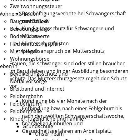
Zweitwohnungssteuer
Beschäftigungsverbote bei Schwangerschaft
Wohnen & Bauen
und Stillzeit
Baugrundstücke
Kündigungsschutz für Schwangere und
Bebauungspläne
Mütter
Bodenrichtwerte
Mutterschutzfristen
Flächennutzungsplan
Urlaubsanspruch bei Mutterschutz
Mietspiegel
Wohnungsbörse
Frauen, die schwanger sind oder stillen brauchen
eben in
im Berufsleben und in der Ausbildung besonderen
Bevölkerungsschutz und
Schutz. Das Mutterschutzgesetz regelt den Schutz
Notfallvorsorge
vor
Breitband und Internet
Feldbergbahn
Kündigung bis vier Monate nach der
Feldbergturm
Entbindung bzw. nach einer Fehlgeburt bis
Feldberghalle
nach der zwölften Schwangerschaftswoche,
Kinder, Jugendliche und Familie
finanziellen Einbußen und
Grundschule
Gesundheitsgefahren am Arbeitsplatz.
Unser Team