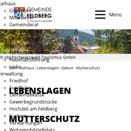
Rathaus
Grußwort
Menü
Mitarbeiter
Gemeinderat
Service von A-Z
Lebenslagen
Satzungen
Formulare, Gebühren
© Hochschwarzwald Tourismus GmbH
Haushaltsführung
Links
Start
Rathaus
Lebenslagen
Geburt
Mutterschutz
Verwaltung
Friedhof
Fundbüro
LEBENSLAGEN
Gemeindekasse
Gewerbegrundstücke
Hochzeit am Feldberg
MUTTERSCHUTZ
Kurtaxe
Verwarnungen
Wohnmobilstellplatz