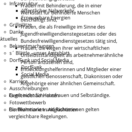
Infrastruktur
Frauen mit Behinderung, die in einer
öffentlicher Nahverkehr
Werkstatt für behinderte Menschen
Erneuerbare Energien
beschäftigt sind,
Grillplätze
Frauen, die als Freiwillige im Sinne des
Danke
Jugendfreiwilligendienstegesetzes oder des
ktuelles
Bundesfreiwilligendienstgesetzes tätig sind,
Bekanntmachungen
Frauen, die wegen ihrer wirtschaftlichen
s´ Blättle - unser Amtsblatt
Unselbstständigkeit als arbeitnehmerähnliche
DorfFunk und Social Media
Person anzusehen sind,
DorfFunk
Entwicklungshelferinnen und Mitglieder einer
Social Media
geistlichen Genossenschaft, Diakonissen oder
Karriere
Angehörige einer ähnlichen Gemeinschaft.
Ausschreibungen
Es gilt nicht für Hausfrauen und Selbständige.
Gemeindenachrichten
Fotowettbewerb
Für Beamtinnen und Richterinnen gelten
Dorfflohmarkt in Altglashütten
vergleichbare Regelungen.