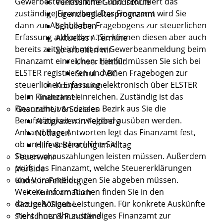
Gewerbesteuernummer und informiert das
Verlässliche Grundschule
zuständige Finanzamt. Das Finanzamt wird Sie
Jugendbegleiterprogramm
dann zur Abgabe des Fragebogens zur steuerlichen
Schulleben
Erfassung auffordern. Sie können diesen aber auch
Aktuelles / Termine
bereits zeitgleich mit der Gewerbeanmeldung beim
So arbeiten wir
Finanzamt einreichen.
Hierfür müssen Sie sich bei
Unser Leitbild
ELSTER registrieren und einen Fragebogen zur
Schul - ABC
steuerlichen Erfassung elektronisch über ELSTER
Kooperation
beim Finanzamt einreichen. Zuständig ist das
Kinderinsel
Finanzamt, von dessen Bezirk aus Sie die
Gesundheit & Soziales
Berufstätigkeit vorwiegend ausüben werden.
Arztpraxen in Feldberg
Anhand Ihrer Antworten legt das Finanzamt fest,
Notlagen
ob und in welcher Höhe Sie
Hilfe & Beratung im Alltag
Steuervorauszahlungen leisten müssen. Außerdem
Feuerwehr
prüft das Finanzamt, welche Steuererklärungen
Vereine
und Voranmeldungen Sie abgeben müssen.
Kunst in Feldberg
Weitere Informationen finden Sie in den
Kunst am Bach
dazugehörigen Leistungen. Für konkrete Auskünfte
Kirche & Glaube
steht Ihnen Ihr zuständiges Finanzamt zur
Tierschutz & Fundtiere