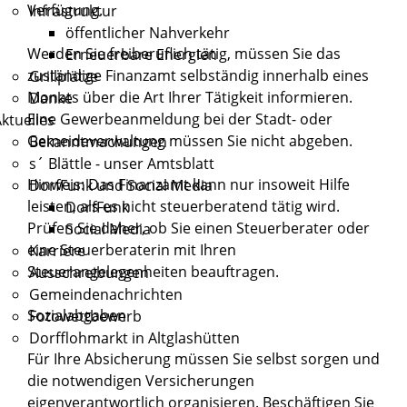
Verfügung.
Infrastruktur
öffentlicher Nahverkehr
Werden Sie freiberuflich tätig, müssen Sie das
Erneuerbare Energien
zuständige Finanzamt selbständig innerhalb eines
Grillplätze
Monats über die Art Ihrer Tätigkeit informieren.
Danke
Eine Gewerbeanmeldung bei der Stadt- oder
ktuelles
Gemeideverwaltung müssen Sie nicht abgeben.
Bekanntmachungen
s´ Blättle - unser Amtsblatt
Hinweis: Das Finanzamt kann nur insoweit Hilfe
DorfFunk und Social Media
leisten, als es nicht steuerberatend tätig wird.
DorfFunk
Prüfen Sie daher, ob Sie einen Steuerberater oder
Social Media
eine Steuerberaterin mit Ihren
Karriere
Steuerangelegenheiten beauftragen.
Ausschreibungen
Gemeindenachrichten
Sozialabgaben
Fotowettbewerb
Dorfflohmarkt in Altglashütten
Für Ihre Absicherung müssen Sie selbst sorgen und
die notwendigen Versicherungen
eigenverantwortlich organisieren. Beschäftigen Sie