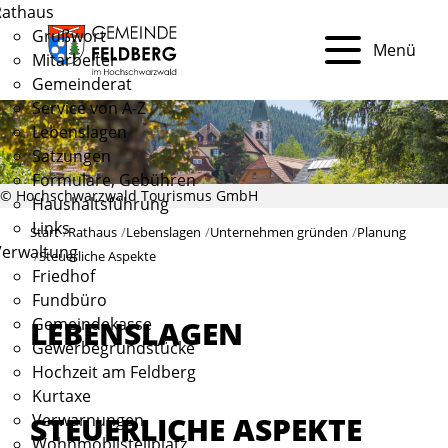
Rathaus
Grußwort
Menü
Mitarbeiter
Gemeinderat
Service von A-Z
Lebenslagen
Satzungen
Formulare, Gebühren
© Hochschwarzwald Tourismus GmbH
Haushaltsführung
Links
Start
Rathaus
Lebenslagen
Unternehmen gründen
Planung
Verwaltung
Steuerliche Aspekte
Friedhof
Fundbüro
Gemeindekasse
LEBENSLAGEN
Gewerbegrundstücke
Hochzeit am Feldberg
Kurtaxe
STEUERLICHE ASPEKTE
Verwarnungen
Wohnmobilstellplatz