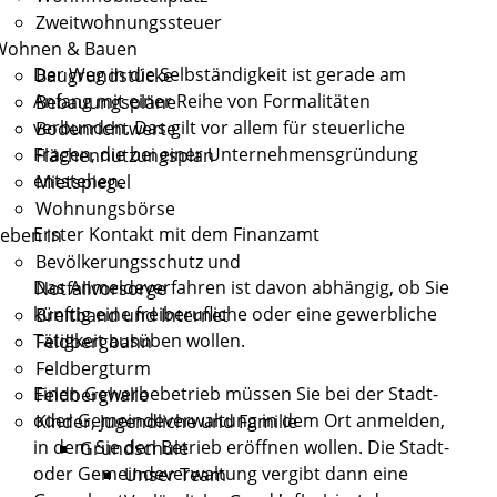
Zweitwohnungssteuer
Wohnen & Bauen
Der Weg in die Selbständigkeit ist gerade am
Baugrundstücke
Anfang mit einer Reihe von Formalitäten
Bebauungspläne
verbunden. Das gilt vor allem für steuerliche
Bodenrichtwerte
Fragen, die bei einer Unternehmensgründung
Flächennutzungsplan
entstehen.
Mietspiegel
Wohnungsbörse
Erster Kontakt mit dem Finanzamt
eben in
Bevölkerungsschutz und
Das Anmeldeverfahren ist davon abhängig, ob Sie
Notfallvorsorge
künftig eine freiberufliche oder eine gewerbliche
Breitband und Internet
Tätigkeit ausüben wollen.
Feldbergbahn
Feldbergturm
Einen Gewerbebetrieb müssen Sie bei der Stadt-
Feldberghalle
oder Gemeindeverwaltung in dem Ort anmelden,
Kinder, Jugendliche und Familie
in dem Sie den Betrieb eröffnen wollen. Die Stadt-
Grundschule
oder Gemeindeverwaltung vergibt dann eine
Unser Team