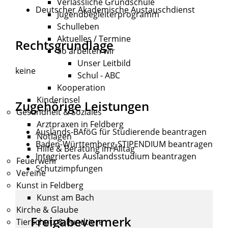
Verlässliche Grundschule
Deutscher Akademische Austauschdienst
Jugendbegleiterprogramm
Schulleben
Aktuelles / Termine
Rechtsgrundlage
So arbeiten wir
Unser Leitbild
keine
Schul - ABC
Kooperation
Kinderinsel
Zugehörige Leistungen
Gesundheit & Soziales
Arztpraxen in Feldberg
Auslands-BAföG für Studierende beantragen
Notlagen
Baden-Württemberg-STIPENDIUM beantragen
Hilfe & Beratung im Alltag
Integriertes Auslandsstudium beantragen
Feuerwehr
Schutzimpfungen
Vereine
Kunst in Feldberg
Kunst am Bach
Kirche & Glaube
Freigabevermerk
Tierschutz & Fundtiere