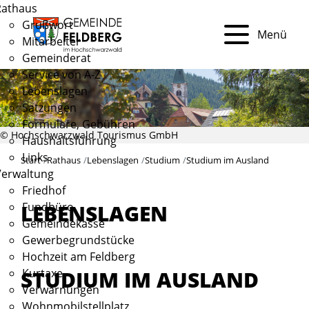
Rathaus
Grußwort
Menü
Mitarbeiter
Gemeinderat
Service von A-Z
Lebenslagen
Satzungen
Formulare, Gebühren
© Hochschwarzwald Tourismus GmbH
Haushaltsführung
Links
Start
Rathaus
Lebenslagen
Studium
Studium im Ausland
Verwaltung
Friedhof
Fundbüro
LEBENSLAGEN
Gemeindekasse
Gewerbegrundstücke
Hochzeit am Feldberg
STUDIUM IM AUSLAND
Kurtaxe
Verwarnungen
Wohnmobilstellplatz