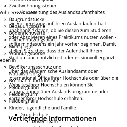
Zweitwohnungssteuer
Vorbereitung des Auslandsaufenthaltes
Wohnen & Bauen
Baugrundstücke
Die Vorbereitung auf Ihren Auslandaufenthalt -
Bebauungspläne
unabhängig davon, ob Sie diesen zum Studieren
Bodenrichtwerte
oder Absolvieren eines Praktikums nutzen wollen -
Flächennutzungsplan
sollte mindestens ein Jahr vorher beginnen. Damit
Mietspiegel
stellen Sie sicher, dass der Aufenthalt Ihrem
Wohnungsbörse
Studium auch nützlich ist oder es sinnvoll ergänzt.
eben in
Bevölkerungsschutz und
Über das Akademische Auslandsamt oder
Notfallvorsorge
International Office Ihrer Hochschule oder über die
Breitband und Internet
Websites Ihrer Hochschulen können Sie
Feldbergbahn
Informationen über Auslandsprogramme oder
Feldbergturm
Partner Ihrer Hochschule erhalten.
Feldberghalle
Kinder, Jugendliche und Familie
Grundschule
Vertiefende Informationen
Unser Team