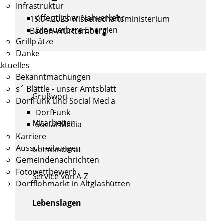
Infrastruktur
öffentlicher Nahverkehr
15.04.2025 Wissenschaftsministerium
Erneuerbare Energien
Baden-Württemberg
Grillplätze
Danke
ktuelles
Bekanntmachungen
s´ Blättle - unser Amtsblatt
Grußwort
DorfFunk und Social Media
DorfFunk
Mitarbeiter
Social Media
Karriere
Ausschreibungen
Gemeinderat
Gemeindenachrichten
Fotowettbewerb
Service von A-Z
Dorfflohmarkt in Altglashütten
Lebenslagen