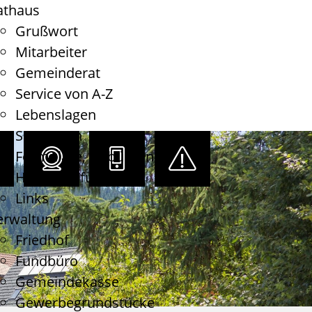
athaus
Grußwort
Mitarbeiter
Gemeinderat
Service von A-Z
Lebenslagen
Satzungen
Formulare, Gebühren
Haushaltsführung
Links
erwaltung
Friedhof
Fundbüro
Gemeindekasse
Gewerbegrundstücke