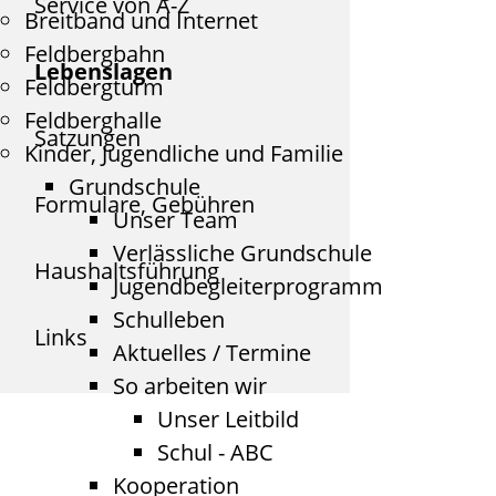
Service von A-Z
Breitband und Internet
Feldbergbahn
Lebenslagen
Feldbergturm
Feldberghalle
Satzungen
Kinder, Jugendliche und Familie
Grundschule
Formulare, Gebühren
Unser Team
Verlässliche Grundschule
Haushaltsführung
Jugendbegleiterprogramm
Schulleben
Links
Aktuelles / Termine
So arbeiten wir
Unser Leitbild
Schul - ABC
Kooperation