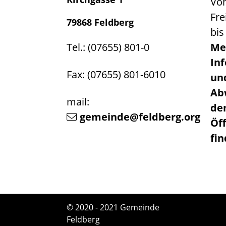
Von
Fre
79868 Feldberg
bis
Tel.: (07655) 801-0
Me
In
Fax: (07655) 801-6010
un
Ab
mail:
de
gemeinde@feldberg.org
Öf
fi
© 2020 - 2021 Gemeinde
Feldberg