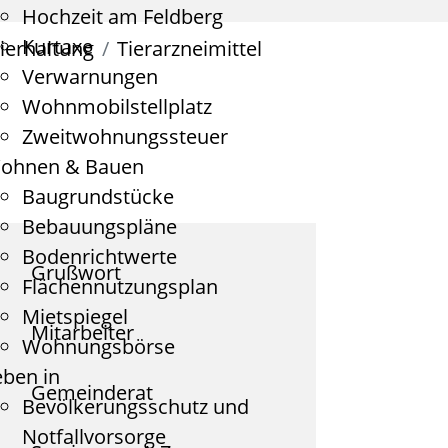
Hochzeit am Feldberg
Kurtaxe
ierhaltung
Tierarzneimittel
Verwarnungen
Wohnmobilstellplatz
Zweitwohnungssteuer
ohnen & Bauen
Baugrundstücke
Bebauungspläne
Bodenrichtwerte
Grußwort
Flächennutzungsplan
Mietspiegel
Mitarbeiter
Wohnungsbörse
eben in
Gemeinderat
Bevölkerungsschutz und
Notfallvorsorge