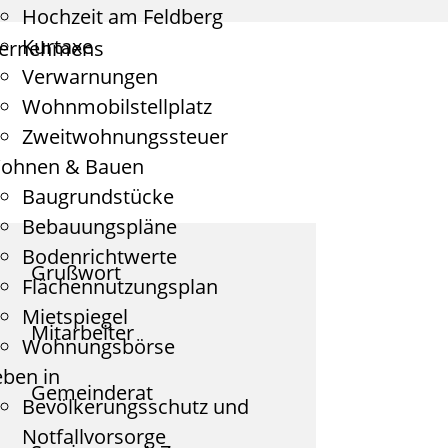
Hochzeit am Feldberg
Kurtaxe
ternehmens
Verwarnungen
Wohnmobilstellplatz
Zweitwohnungssteuer
ohnen & Bauen
Baugrundstücke
Bebauungspläne
Bodenrichtwerte
Grußwort
Flächennutzungsplan
Mietspiegel
Mitarbeiter
Wohnungsbörse
eben in
Gemeinderat
Bevölkerungsschutz und
Notfallvorsorge