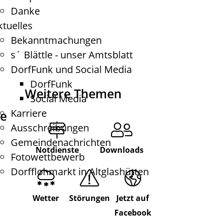
Danke
ktuelles
Bekanntmachungen
s´ Blättle - unser Amtsblatt
DorfFunk und Social Media
DorfFunk
Weitere Themen
Social Media
Karriere
de
Ausschreibungen
Gemeindenachrichten
Notdienste
Downloads
Fotowettbewerb
Dorfflohmarkt in Altglashütten
Wetter
Störungen
Jetzt auf
Facebook