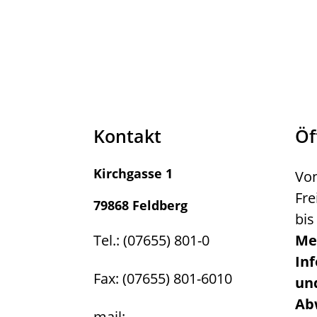
Kontakt
Öf
Kirchgasse 1
Von
Fre
79868 Feldberg
bis
Tel.: (07655) 801-0
Me
In
Fax: (07655) 801-6010
un
Ab
mail: