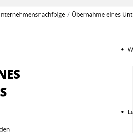
nternehmensnachfolge
Übernahme eines Un
W
NES
S
L
nden