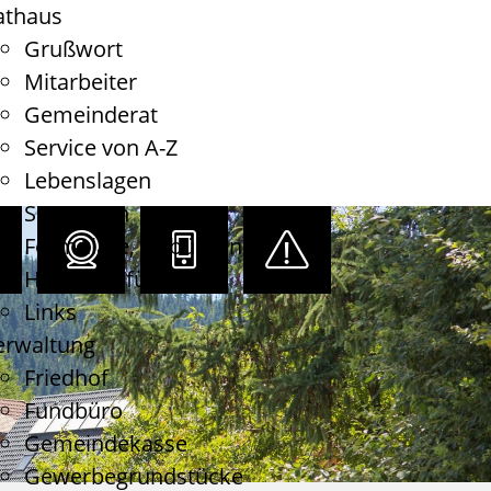
athaus
Grußwort
Mitarbeiter
Gemeinderat
Service von A-Z
Lebenslagen
Satzungen
Formulare, Gebühren
Haushaltsführung
Links
erwaltung
Friedhof
Fundbüro
Gemeindekasse
Gewerbegrundstücke