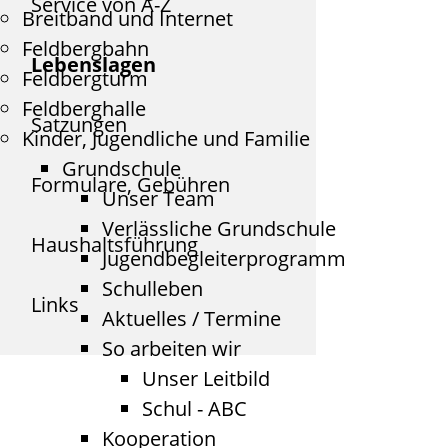
Service von A-Z
Breitband und Internet
Feldbergbahn
Lebenslagen
Feldbergturm
Feldberghalle
Satzungen
Kinder, Jugendliche und Familie
Grundschule
Formulare, Gebühren
Unser Team
Verlässliche Grundschule
Haushaltsführung
Jugendbegleiterprogramm
Schulleben
Links
Aktuelles / Termine
So arbeiten wir
Unser Leitbild
Schul - ABC
Kooperation