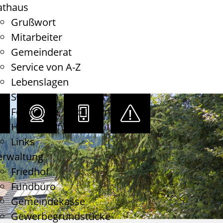
athaus
Grußwort
Mitarbeiter
Gemeinderat
Service von A-Z
Lebenslagen
Satzungen
Formulare, Gebühren
Haushaltsführung
Links
erwaltung
Friedhof
Fundbüro
Gemeindekasse
Gewerbegrundstücke