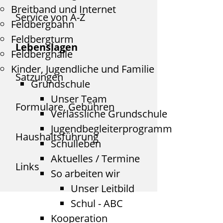
Breitband und Internet
Service von A-Z
Feldbergbahn
Feldbergturm
Lebenslagen
Feldberghalle
Kinder, Jugendliche und Familie
Satzungen
Grundschule
Unser Team
Formulare, Gebühren
Verlässliche Grundschule
Jugendbegleiterprogramm
Haushaltsführung
Schulleben
Aktuelles / Termine
Links
So arbeiten wir
Unser Leitbild
Schul - ABC
Kooperation