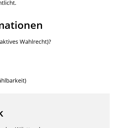
licht.
rmationen
aktives Wahlrecht)?
hlbarkeit)
k