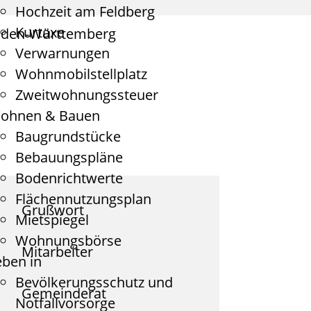
Hochzeit am Feldberg
Kurtaxe
aden-Württemberg
Verwarnungen
Wohnmobilstellplatz
Zweitwohnungssteuer
ohnen & Bauen
Baugrundstücke
Bebauungspläne
Bodenrichtwerte
Flächennutzungsplan
Grußwort
Mietspiegel
Wohnungsbörse
Mitarbeiter
eben in
Bevölkerungsschutz und
Gemeinderat
Notfallvorsorge