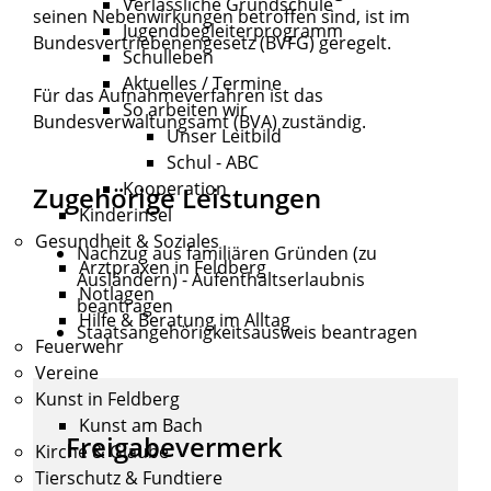
Verlässliche Grundschule
seinen Nebenwirkungen betroffen sind, ist im
Jugendbegleiterprogramm
Bundesvertriebenengesetz (BVFG) geregelt.
Schulleben
Aktuelles / Termine
Für das Aufnahmeverfahren ist das
So arbeiten wir
Bundesverwaltungsamt (BVA) zuständig.
Unser Leitbild
Schul - ABC
Kooperation
Zugehörige Leistungen
Kinderinsel
Gesundheit & Soziales
Nachzug aus familiären Gründen (zu
Arztpraxen in Feldberg
Ausländern) - Aufenthaltserlaubnis
Notlagen
beantragen
Hilfe & Beratung im Alltag
Staatsangehörigkeitsausweis beantragen
Feuerwehr
Vereine
Kunst in Feldberg
Kunst am Bach
Freigabevermerk
Kirche & Glaube
Tierschutz & Fundtiere