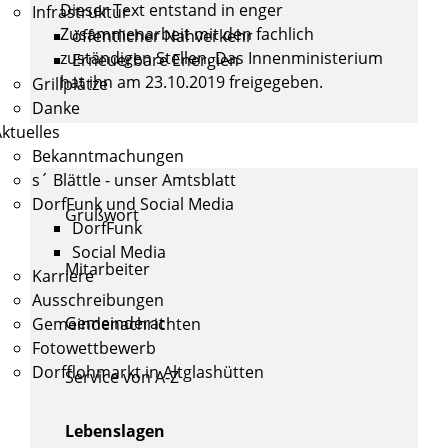
Dieser Text entstand in enger
Infrastruktur
Zusammenarbeit mit den fachlich
öffentlicher Nahverkehr
zuständigen Stellen. Das
Innenministerium
Erneuerbare Energien
hat ihn am 23.10.2019 freigegeben.
Grillplätze
Danke
ktuelles
Bekanntmachungen
s´ Blättle - unser Amtsblatt
DorfFunk und Social Media
Grußwort
DorfFunk
Social Media
Mitarbeiter
Karriere
Ausschreibungen
Gemeinderat
Gemeindenachrichten
Fotowettbewerb
Dorfflohmarkt in Altglashütten
Service von A-Z
Lebenslagen