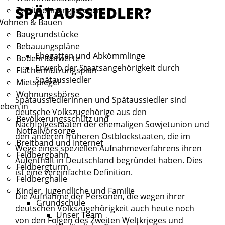
SPÄTAUSSIEDLER?
Zweitwohnungssteuer
Wohnen & Bauen
Baugrundstücke
Bebauungspläne
Ehegatten und Abkömmlinge
Bodenrichtwerte
Erwerb der Staatsangehörigkeit durch
Flächennutzungsplan
Spätaussiedler
Mietspiegel
Wohnungsbörse
Spätaussiedlerinnen und Spätaussiedler sind
eben in
deutsche Volkszugehörige aus den
Bevölkerungsschutz und
Nachfolgestaaten der ehemaligen Sowjetunion und
Notfallvorsorge
den anderen früheren Ostblockstaaten, die im
Breitband und Internet
Wege eines speziellen Aufnahmeverfahrens ihren
Feldbergbahn
Aufenthalt in Deutschland begründet haben. Dies
Feldbergturm
ist eine vereinfachte Definition.
Feldberghalle
Kinder, Jugendliche und Familie
Die Aufnahme der Personen, die wegen ihrer
Grundschule
deutschen Volkszugehörigkeit auch heute noch
Unser Team
von den Folgen des Zweiten Weltkrieges und