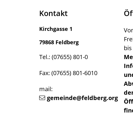
Kontakt
Öf
Kirchgasse 1
Von
Fre
79868 Feldberg
bis
Tel.: (07655) 801-0
Me
In
Fax: (07655) 801-6010
un
Ab
mail:
de
gemeinde@feldberg.org
Öf
fi