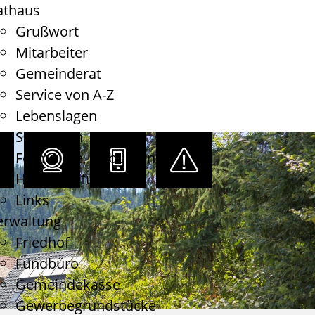
athaus
Grußwort
Mitarbeiter
Gemeinderat
Service von A-Z
Lebenslagen
Satzungen
Formulare, Gebühren
Haushaltsführung
Links
erwaltung
Friedhof
Fundbüro
Gemeindekasse
Gewerbegrundstücke