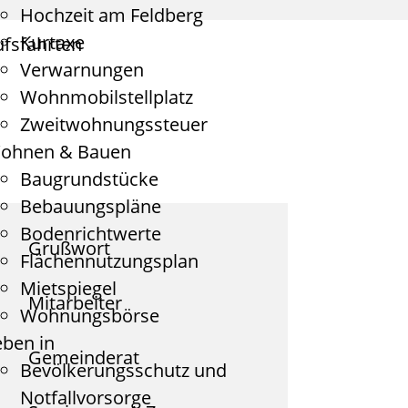
Hochzeit am Feldberg
Kurtaxe
fsfahrten
Verwarnungen
Wohnmobilstellplatz
Zweitwohnungssteuer
ohnen & Bauen
Baugrundstücke
Bebauungspläne
Bodenrichtwerte
Grußwort
Flächennutzungsplan
Mietspiegel
Mitarbeiter
Wohnungsbörse
eben in
Gemeinderat
Bevölkerungsschutz und
Notfallvorsorge