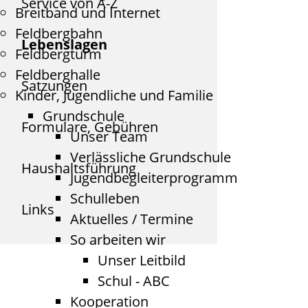
Service von A-Z
Breitband und Internet
Feldbergbahn
Lebenslagen
Feldbergturm
Feldberghalle
Satzungen
Kinder, Jugendliche und Familie
Grundschule
Formulare, Gebühren
Unser Team
Verlässliche Grundschule
Haushaltsführung
Jugendbegleiterprogramm
Schulleben
Links
Aktuelles / Termine
So arbeiten wir
Unser Leitbild
Schul - ABC
Kooperation