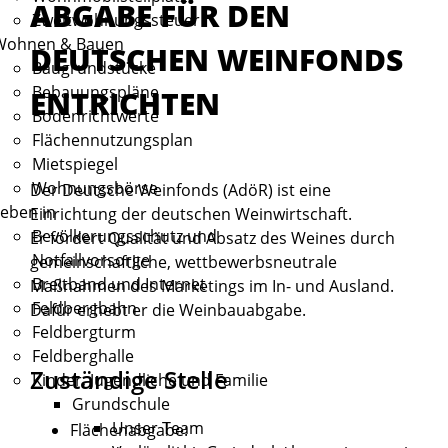
ABGABE FÜR DEN
Zweitwohnungssteuer
Wohnen & Bauen
DEUTSCHEN WEINFONDS
Baugrundstücke
Bebauungspläne
ENTRICHTEN
Bodenrichtwerte
Flächennutzungsplan
Mietspiegel
Wohnungsbörse
Der Deutsche Weinfonds (AdöR) ist eine
eben in
Einrichtung der deutschen Weinwirtschaft.
Bevölkerungsschutz und
Er fördert Qualität und Absatz des Weines durch
Notfallvorsorge
gemeinschaftliche, wettbewerbsneutrale
Breitband und Internet
Maßnahmen des Marketings im In- und Ausland.
Feldbergbahn
Dafür erhebt er die Weinbauabgabe.
Feldbergturm
Feldberghalle
Zuständige Stelle
Kinder, Jugendliche und Familie
Grundschule
Unser Team
Flächenabgabe: