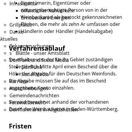
Eigentümerin, Eigentümer oder
Infrastruktur
nutzungsberechtigte Person von in der
öffentlicher Nahverkehr
Weinbaukartei als bestockt gekennzeichneten
Erneuerbare Energien
Flächen, die mehr als zehn Ar umfassen oder
Grillplätze
Händlerin oder Händler (Handelsabgabe)
Danke
ktuelles
Bekanntmachungen
Verfahrensablauf
s´ Blättle - unser Amtsblatt
Sie erhalten von der für Ihr Gebiet zuständigen
DorfFunk und Social Media
Stelle jährlich Mitte April einen Bescheid über die
DorfFunk
Höhe der Abgabe für den Deutschen Weinfonds.
Social Media
Die Abgabe müssen Sie auf das im Bescheid
Karriere
angegebene Konto einzahlen.
Ausschreibungen
Gemeindenachrichten
Sie wird berechnet anhand der vorhandenen
Fotowettbewerb
Daten der Weinbaukartei in Baden-Württemberg.
Dorfflohmarkt in Altglashütten
Fristen