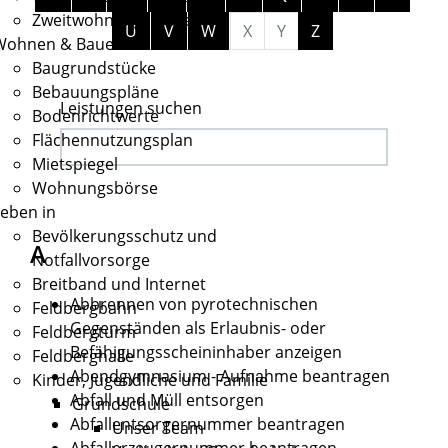
Zweitwohnungssteuer
U
V
W
X
Y
Z
Wohnen & Bauen
Baugrundstücke
Bebauungspläne
Leistungen suchen
Bodenrichtwerte
Flächennutzungsplan
Mietspiegel
Wohnungsbörse
eben in
Bevölkerungsschutz und
A
Notfallvorsorge
Breitband und Internet
Abbrennen von pyrotechnischen
Feldbergbahn
Gegenständen als Erlaubnis- oder
Feldbergturm
Befähigungsscheininhaber anzeigen
Feldberghalle
Abendgymnasium - Aufnahme beantragen
Kinder, Jugendliche und Familie
Abfall und Müll entsorgen
Grundschule
Abfallentsorgernummer beantragen
Unser Team
Abfallerzeugernummer beantragen