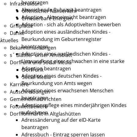
beantragen
Infrastruktur
Abweichende Ruhezeit beantragen
öffentlicher Nahverkehr
Adoption - Akteneinsicht beantragen
Erneuerbare Energien
Adoption - sich als Adoptiveltern bewerben
Grillplätze
Adoption eines ausländischen Kindes -
Danke
Beurkundung im Geburtenregister
ktuelles
beantragen
Bekanntmachungen
Adoption eines ausländischen Kindes -
s´ Blättle - unser Amtsblatt
Umwandlung einer schwachen in eine starke
DorfFunk und Social Media
Adoption beantragen
DorfFunk
Adoption eines deutschen Kindes -
Social Media
Beurkundung von Amts wegen
Karriere
Adoption eines erwachsenen Menschen
Ausschreibungen
beantragen
Gemeindenachrichten
Adoptionspflege eines minderjährigen Kindes
Fotowettbewerb
aufnehmen
Dorfflohmarkt in Altglashütten
Adressänderung auf der eID-Karte
beantragen
Adressbuch - Eintrag sperren lassen