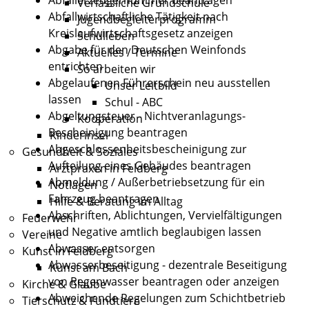
Verlässliche Grundschule
Abfallwirtschaftliche Tätigkeit nach
Jugendbegleiterprogramm
Kreislaufwirtschaftsgesetz anzeigen
Schulleben
Abgabe für den Deutschen Weinfonds
Aktuelles / Termine
entrichten
So arbeiten wir
Abgelaufenen Führerschein neu ausstellen
Unser Leitbild
lassen
Schul - ABC
Abgeltungsteuer - Nichtveranlagungs-
Kooperation
Bescheinigung beantragen
Kinderinsel
Abgeschlossenheitsbescheinigung zur
Gesundheit & Soziales
Aufteilung eines Gebäudes beantragen
Arztpraxen in Feldberg
Abmeldung / Außerbetriebsetzung für ein
Notlagen
Fahrzeug beantragen
Hilfe & Beratung im Alltag
Abschriften, Ablichtungen, Vervielfältigungen
Feuerwehr
und Negative amtlich beglaubigen lassen
Vereine
Abwasser entsorgen
Kunst in Feldberg
Abwasserbeseitigung - dezentrale Beseitigung
Kunst am Bach
von Regenwasser beantragen oder anzeigen
Kirche & Glaube
Abweichende Regelungen zum Schichtbetrieb
Tierschutz & Fundtiere