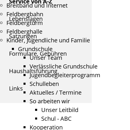
Service von A-Z
Breitband und Internet
Feldbergbahn
Lebenslagen
Feldbergturm
Feldberghalle
Satzungen
Kinder, Jugendliche und Familie
Grundschule
Formulare, Gebühren
Unser Team
Verlässliche Grundschule
Haushaltsführung
Jugendbegleiterprogramm
Schulleben
Links
Aktuelles / Termine
So arbeiten wir
Unser Leitbild
Schul - ABC
Kooperation