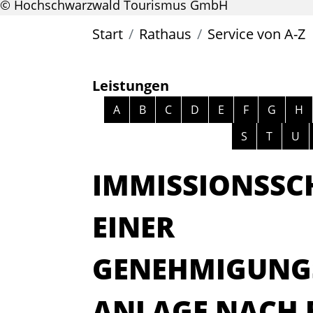
© Hochschwarzwald Tourismus GmbH
Start
Rathaus
Service von A-Z
Leistungen
Alphabetisches Register überspri
A
B
C
D
E
F
G
H
S
T
U
IMMISSIONSSC
EINER
GENEHMIGUNG
ANLAGE NACH 