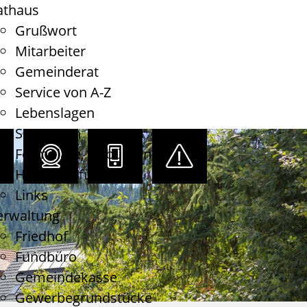
athaus
Grußwort
Mitarbeiter
Gemeinderat
Service von A-Z
Lebenslagen
Satzungen
Formulare, Gebühren
Haushaltsführung
Links
erwaltung
Friedhof
Fundbüro
Gemeindekasse
Gewerbegrundstücke