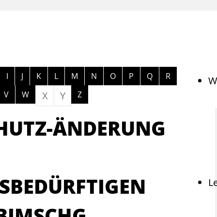
ngen
I
J
K
L
M
N
O
P
Q
R
W
V
W
X
Y
Z
HUTZ-ÄNDERUNG
SBEDÜRFTIGEN
L
BIMSCHG