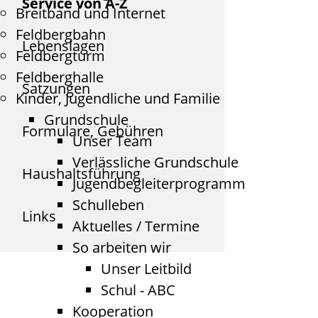
Service von A-Z
Breitband und Internet
Feldbergbahn
Lebenslagen
Feldbergturm
Feldberghalle
Satzungen
Kinder, Jugendliche und Familie
Grundschule
Formulare, Gebühren
Unser Team
Verlässliche Grundschule
Haushaltsführung
Jugendbegleiterprogramm
Schulleben
Links
Aktuelles / Termine
So arbeiten wir
Unser Leitbild
Schul - ABC
Kooperation