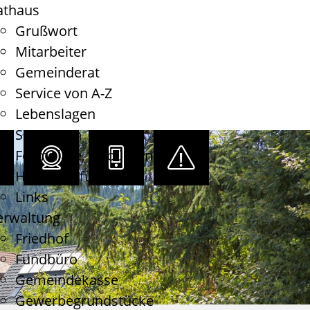
athaus
Grußwort
Mitarbeiter
Gemeinderat
Service von A-Z
Lebenslagen
Satzungen
Formulare, Gebühren
Haushaltsführung
Links
erwaltung
Friedhof
Fundbüro
Gemeindekasse
Gewerbegrundstücke