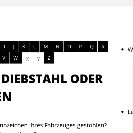
ngen
I
J
K
L
M
N
O
P
Q
R
W
V
W
X
Y
Z
 DIEBSTAHL ODER
EN
L
nnzeichen Ihres Fahrzeuges gestohlen?