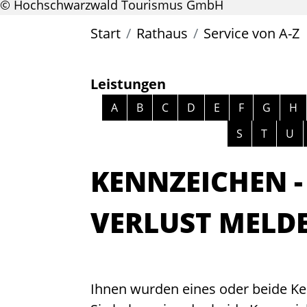
© Hochschwarzwald Tourismus GmbH
Start
Rathaus
Service von A-Z
Leistungen
Alphabetisches Register überspri
A
B
C
D
E
F
G
H
S
T
U
KENNZEICHEN -
VERLUST MELD
Ihnen wurden eines oder beide Ke