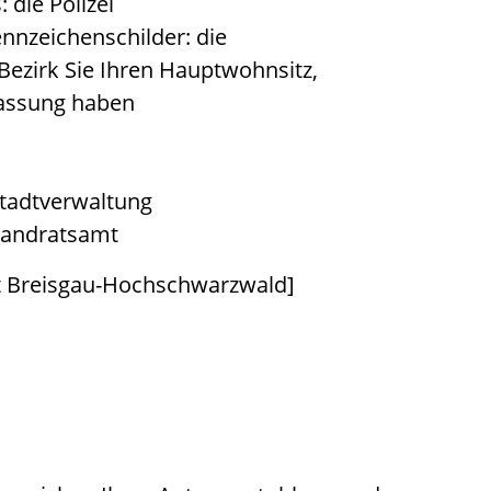
 die Polizei
ennzeichenschilder: die
Bezirk Sie Ihren Hauptwohnsitz,
lassung haben
 Stadtverwaltung
 Landratsamt
mt Breisgau-Hochschwarzwald]