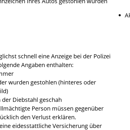
ennzeichen Ihres Autos gestohlen wurden
A
ichst schnell eine Anzeige bei der Polizei
olgende Ang
a
ben enthalten:
ummer
er wurden gestohlen (hinteres oder
ld)
 der Diebstahl geschah
evollmächtigte Person müssen gegenüber
cklich den Verlust erklären.
ine eidesstattliche Versicherung über