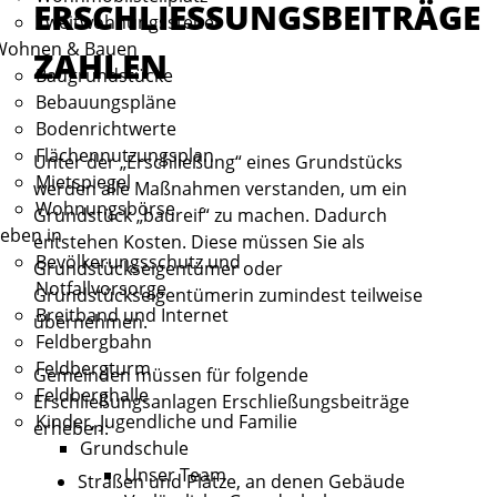
ERSCHLIESSUNGSBEITRÄGE Z
Zweitwohnungssteuer
Wohnen & Bauen
AHLEN
Baugrundstücke
Bebauungspläne
Bodenrichtwerte
Flächennutzungsplan
Unter der „Erschließung“ eines Grundstücks
Mietspiegel
werden alle Maßnahmen verstanden, um ein
Wohnungsbörse
Grundstück „baureif“ zu machen. Dadurch
eben in
entstehen Kosten. Diese müssen Sie als
Bevölkerungsschutz und
Grundstückseigentümer oder
Notfallvorsorge
Grundstückseigentümerin zumindest teilweise
Breitband und Internet
übernehmen.
Feldbergbahn
Feldbergturm
Gemeinden müssen für folgende
Feldberghalle
Erschließungsanlagen Erschließungsbeiträge
Kinder, Jugendliche und Familie
erheben:
Grundschule
Unser Team
Straßen und Plätze, an denen Gebäude