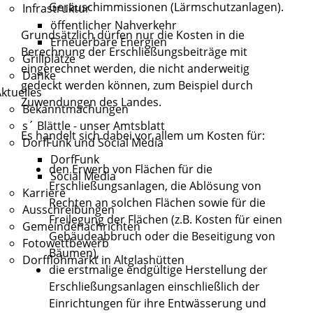
Geräuschimmissionen (Lärmschutzanlagen).
Infrastruktur
öffentlicher Nahverkehr
Grundsätzlich dürfen nur die Kosten in die
Erneuerbare Energien
Berechnung der Erschließungsbeiträge mit
Grillplätze
eingerechnet werden, die nicht anderweitig
Danke
gedeckt werden können, zum Beispiel durch
ktuelles
Zuwendungen des Landes.
Bekanntmachungen
s´ Blättle - unser Amtsblatt
Es handelt sich dabei vor allem um Kosten für:
DorfFunk und Social Media
DorfFunk
den Erwerb von Flächen für die
Social Media
Erschließungsanlagen, die Ablösung von
Karriere
Rechten an solchen Flächen sowie für die
Ausschreibungen
Freilegung der Flächen (z.B. Kosten für einen
Gemeindenachrichten
Gebäudeabbruch oder die Beseitigung von
Fotowettbewerb
Bäumen),
Dorfflohmarkt in Altglashütten
die erstmalige endgültige Herstellung der
Erschließungsanlagen einschließlich der
Einrichtungen für ihre Entwässerung und