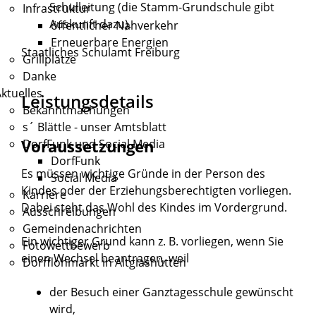
Schulleitung (die Stamm-Grundschule gibt
Infrastruktur
Auskunft dazu).
öffentlicher Nahverkehr
Erneuerbare Energien
Staatliches Schulamt Freiburg
Grillplätze
Danke
ktuelles
Leistungsdetails
Bekanntmachungen
s´ Blättle - unser Amtsblatt
Voraussetzungen
DorfFunk und Social Media
DorfFunk
Es müssen wichtige Gründe in der Person des
Social Media
Kindes oder der Erziehungsberechtigten vorliegen.
Karriere
Dabei steht das Wohl des Kindes im Vordergrund.
Ausschreibungen
Gemeindenachrichten
Ein wichtiger Grund kann z. B. vorliegen, wenn Sie
Fotowettbewerb
einen Wechsel beantragen, weil
Dorfflohmarkt in Altglashütten
der Besuch einer Ganztagesschule gewünscht
wird,