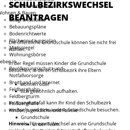
SCHULBEZIRKSWECHSEL
Zweitwohnungssteuer
Wohnen & Bauen
BEANTRAGEN
Baugrundstücke
Bebauungspläne
Bodenrichtwerte
Flächennutzungsplan
Die öffentliche Grundschule können Sie nicht frei
Mietspiegel
wählen.
Wohnungsbörse
eben in
In der Regel müssen Kinder die Grundschule
Bevölkerungsschutz und
besuchen, in deren Schulbezirk ihre Eltern
Notfallvorsorge
Breitband und Internet
wohnen oder
Feldbergbahn
sich gewöhnlich aufhalten.
Feldbergturm
Im Ausnahmefall kann Ihr Kind den Schulbezirk
Feldberghalle
wechseln und eine andere Grundschule besuchen.
Kinder, Jugendliche und Familie
Grundschule
Hinweis
: Für einen Wechsel an eine Grundschule
Unser Team