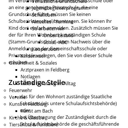
im Verbund mit einer Gemeinschaftsschule oder
Verlässliche Grundschule
an eine genehmigte Privatschule, die eine
Jugendbegleiterprogramm
Grundschule führt, müssen Sie keinen
Schulleben
Schulbezirkswechsel beantragen. Sie können Ihr
Aktuelles / Termine
Kind dort einfach anmelden. Zusätzlich müssen Sie
So arbeiten wir
der für Ihren Wohnbezirk zuständigen Schule
Unser Leitbild
(Stamm-Grundschule) einen Nachweis über die
Schul - ABC
Anmeldung an der Gemeinschaftsschule oder
Kooperation
Privatschule vorlegen, den Sie von dieser Schule
Kinderinsel
erhalten.
Gesundheit & Soziales
Arztpraxen in Feldberg
Notlagen
Zuständige Stelle
Hilfe & Beratung im Alltag
Feuerwehr
das für den Wohnort zuständige Staatliche
Vereine
Schulamt (als untere Schulaufsichtsbehörde)
Kunst in Feldberg
oder
Kunst am Bach
bei Übertragung der Zuständigkeit durch die
Kirche & Glaube
Schulaufsichtsbehörde die geschäftsführende
Tierschutz & Fundtiere