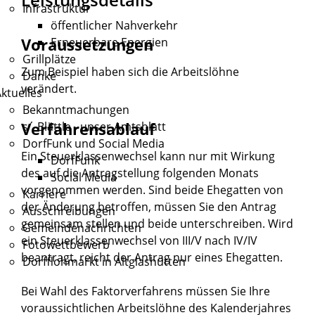
Infrastruktur
öffentlicher Nahverkehr
Voraussetzungen
Erneuerbare Energien
Grillplätze
Zum Beispiel haben sich die Arbeitslöhne
Danke
verändert.
ktuelles
Bekanntmachungen
Verfahrensablauf
s´ Blättle - unser Amtsblatt
DorfFunk und Social Media
Ein Steuerklassenwechsel kann nur mit Wirkung
DorfFunk
des auf die Antragstellung folgenden Monats
Social Media
vorgenommen werden.
Sind beide Ehegatten von
Karriere
der Änderung betroffen, müssen Sie den Antrag
Ausschreibungen
gemeinsam stellen und beide unterschreiben. Wird
Gemeindenachrichten
ein Steuerklassenwechsel von III/V nach IV/IV
Fotowettbewerb
beantragt, reicht der Antrag nur eines Ehegatten.
Dorfflohmarkt in Altglashütten
Bei Wahl des Faktorverfahrens müssen Sie Ihre
voraussichtlichen Arbeitslöhne des Kalenderjahres