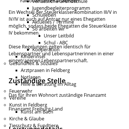
Faktorverfahren anwenden.
Verlässliche Grundschule
Jugendbegleiterprogramm
Ein Wechsel der Steuerklassenkombination III/V in
Schulleben
IV/IV ist auch auf Antrag nur eines Ehegatten
Aktuelles / Termine
möglich, sodass beide Ehegatten die Steuerklasse
So arbeiten wir
IV bekommen.
Unser Leitbild
Schul - ABC
Diese Regelungen gelten identisch für
Kooperation
Lebenspartner und Lebenspartnerinnen in einer
Kinderinsel
eingetragenen Lebenspartnerschaft.
Gesundheit & Soziales
Arztpraxen in Feldberg
Notlagen
Zuständige Stelle
Hilfe & Beratung im Alltag
Feuerwehr
Das für Ihren Wohnort zuständige Finanzamt
Vereine
Kunst in Feldberg
Finanzamt Freiburg-Land
Kunst am Bach
Kirche & Glaube
Tierschutz & Fundtiere
Leistungsdetails