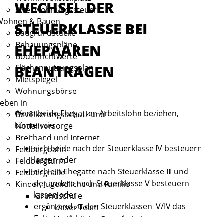
WECHSEL DER
Zweitwohnungssteuer
Wohnen & Bauen
STEUERKLASSE BEI
Baugrundstücke
Bebauungspläne
EHEPAAREN
Bodenrichtwerte
BEANTRAGEN
Flächennutzungsplan
Mietspiegel
Wohnungsbörse
eben in
Wenn beide Ehegatten Arbeitslohn beziehen,
Bevölkerungsschutz und
können sie
Notfallvorsorge
Breitband und Internet
sich beide nach der Steuerklasse IV besteuern
Feldbergbahn
lassen oder
Feldbergturm
sich ein Ehegatte nach Steuerklasse III und
Feldberghalle
der andere nach Steuerklasse V besteuern
Kinder, Jugendliche und Familie
lassen oder
Grundschule
ergänzend zu den Steuerklassen IV/IV das
Unser Team