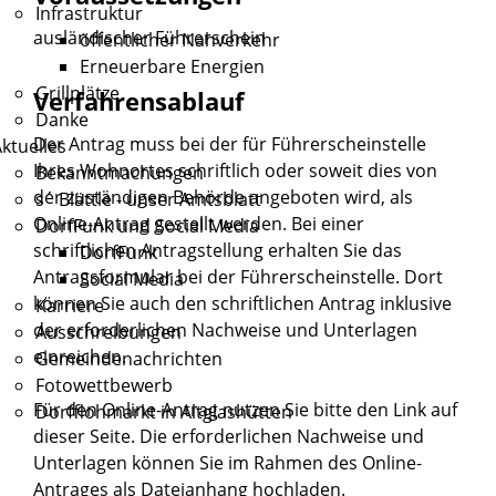
Infrastruktur
ausländischer Führerschein
öffentlicher Nahverkehr
Erneuerbare Energien
Grillplätze
Verfahrensablauf
Danke
Der Antrag muss bei der für Führerscheinstelle
ktuelles
Ihres Wohnortes schriftlich oder soweit dies von
Bekanntmachungen
der zuständigen Behörde angeboten wird, als
s´ Blättle - unser Amtsblatt
Online-Antrag gestellt werden. Bei einer
DorfFunk und Social Media
schriftlichen Antragstellung erhalten Sie das
DorfFunk
Antragsformular bei der Führerscheinstelle. Dort
Social Media
können Sie auch den schriftlichen Antrag inklusive
Karriere
der erforderlichen Nachweise und Unterlagen
Ausschreibungen
einreichen.
Gemeindenachrichten
Fotowettbewerb
Für den Online-Antrag nutzen Sie bitte den Link auf
Dorfflohmarkt in Altglashütten
dieser Seite. Die erforderlichen Nachweise und
Unterlagen können Sie im Rahmen des Online-
Antrages als Dateianhang hochladen.