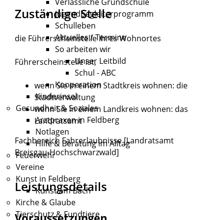
Verlässliche Grundschule
Zuständige Stelle
Jugendbegleiterprogramm
Schulleben
Aktuelles / Termine
die Führerscheinstelle Ihres Wohnortes
So arbeiten wir
Unser Leitbild
Führerscheinstelle ist,
Schul - ABC
Kooperation
wenn Sie in einem Stadtkreis wohnen: die
Kinderinsel
Stadtverwaltung
Gesundheit & Soziales
wenn Sie in einem Landkreis wohnen: das
Arztpraxen in Feldberg
Landratsamt
Notlagen
Fachbereich Fahrerlaubnisse [Landratsamt
Hilfe & Beratung im Alltag
Breisgau-Hochschwarzwald]
Feuerwehr
Vereine
Kunst in Feldberg
Leistungsdetails
Kunst am Bach
Kirche & Glaube
Tierschutz & Fundtiere
Voraussetzungen