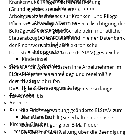
Verlässliche Grundschule
Kranken- und Pflege-Pflichtversicherung
Jugendbegleiterprogramm
(Grundlage des steuerfreien
Schulleben
Arbeitgeberzuschusses zur Kranken- und Pflege-
Aktuelles / Termine
Pflichtversicherung sowie der Berücksichtigung der
So arbeiten wir
Beiträge als Vorsorgepauschale beim monatlichen
Unser Leitbild
Steuerabzug).
Diese Daten sind in einer Datenbank
Schul - ABC
der Finanzverwaltung als elektronische
Kooperation
Lohnsteuerabzugsmerkmale (ELStAM) gespeichert.
Kinderinsel
Gesundheit & Soziales
Sie als Arbeitgeber müssen Ihre Arbeitnehmer im
Arztpraxen in Feldberg
ELStAM-Verfahren anmelden und regelmäßig
Notlagen
deren ELStAM abrufen.
Hilfe & Beratung im Alltag
Die abgerufenen ELStAM müssen Sie so lange
Feuerwehr
verwenden, bis
Vereine
Kunst in Feldberg
die Finanzverwaltung geänderte ELStAM zum
Kunst am Bach
Abruf bereitstellt (Sie erhalten dann eine
Kirche & Glaube
Benachrichtigung per E-Mail) oder
Tierschutz & Fundtiere
Sie die Finanzverwaltung über die Beendigung