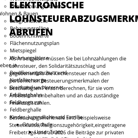
ELEKTRONISCHE
Zweitwohnungssteuer
Wohnen & Bauen
LOHNSTEUERABZUGSMERK
Baugrundstücke
Bebauungspläne
ABRUFEN
Bodenrichtwerte
Flächennutzungsplan
Mietspiegel
Wohnungsbörse
Als Arbeitgeber müssen Sie bei Lohnzahlungen die
eben in
Lohnsteuer, den Solidaritätszuschlag und
Bevölkerungsschutz und
gegebenenfalls die Kirchensteuer nach den
Notfallvorsorge
persönlichen Besteuerungsmerkmalen der
Breitband und Internet
beschäftigten Person berechnen, für sie vom
Feldbergbahn
Arbeitslohn einbehalten und an das zuständige
Feldbergturm
Finanzamt zahlen.
Feldberghalle
Kinder, Jugendliche und Familie
Besteuerungsmerkmale sind beispielsweise
Grundschule
Steuerklasse, Religionszugehörigkeit,eingetragene
Unser Team
Freibeträge und ab 2026
die Beiträge zur privaten