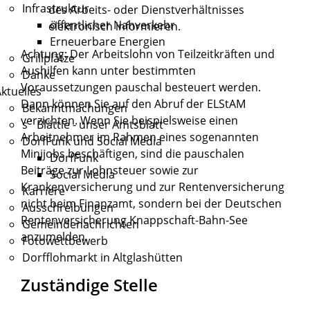
Infrastruktur
des Arbeits- oder Dienstverhältnisses
öffentlicher Nahverkehr
elektronisch informieren.
Erneuerbare Energien
Achtung
: Der Arbeitslohn von Teilzeitkräften und
Grillplätze
Aushilfen kann unter bestimmten
Danke
Voraussetzungen pauschal besteuert werden.
ktuelles
Dann können Sie auf den Abruf der ELStAM
Bekanntmachungen
verzichten. Wenn Sie beispielsweise einen
s´ Blättle - unser Amtsblatt
Arbeitnehmer im Rahmen eines sogenannten
DorfFunk und Social Media
Minijobs beschäftigen, sind die pauschalen
DorfFunk
Beiträge zur Lohnsteuer sowie zur
Social Media
Krankenversicherung und zur Rentenversicherung
Karriere
nicht beim Finanzamt, sondern bei der Deutschen
Ausschreibungen
Rentenversicherung Knappschaft-Bahn-See
Gemeindenachrichten
anzumelden.
Fotowettbewerb
Dorfflohmarkt in Altglashütten
Zuständige Stelle