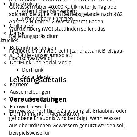
Infrastruktur
Gewässern über 40.000 Kubikmeter je Tag oder
öffentlicher Nahverkehr
solchen, die auf einem Betriebsgelände nach § 82
Erneuerbare Energien
Absatz 2 Nummer 2 Wassergesetz Baden-
Grillplätze
Württemberg (WG) stattfinden sollen: das
Danke
Regierungspräsidium
ktuelles
Bekanntmachungen
Fachbereich Umweltrecht [Landratsamt Breisgau-
s´ Blättle - unser Amtsblatt
Hochschwarzwald]
DorfFunk und Social Media
DorfFunk
Social Media
Leistungsdetails
Karriere
Ausschreibungen
Voraussetzungen
Gemeindenachrichten
Fotowettbewerb
Eine wasserrechtliche Zulassung als Erlaubnis oder
Dorfflohmarkt in Altglashütten
gehobene Erlaubnis wird benötigt, wenn Wasser
aus oberirdischen Gewässern genutzt werden soll,
beispielsweise für