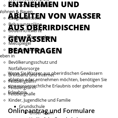
ENTNEHMEN UND
Zweitwohnungssteuer
Wohnen & Bauen
ABLEITEN VON WASSER
Baugrundstücke
Bebauungspläne
AUS OBERIRDISCHEN
Bodenrichtwerte
GEWÄSSERN
Flächennutzungsplan
Mietspiegel
BEANTRAGEN
Wohnungsbörse
eben in
Bevölkerungsschutz und
Notfallvorsorge
Wenn Sie Wasser aus oberirdischen Gewässern
Breitband und Internet
ableiten oder entnehmen möchten, benötigen Sie
Feldbergbahn
eine wasserrechtliche Erlaubnis oder gehobene
Feldbergturm
Erlaubnis.
Feldberghalle
Kinder, Jugendliche und Familie
Grundschule
Onlineantrag und Formulare
Unser Team