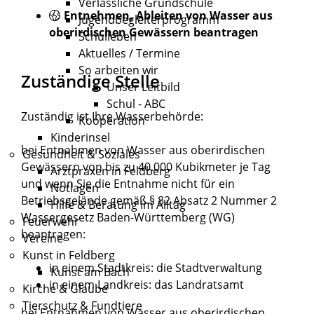
Verlässliche Grundschule
Entnehmen, Ableiten von Wasser aus
Jugendbegleiterprogramm
oberirdischen Gewässern beantragen
Schulleben
Aktuelles / Termine
So arbeiten wir
Zuständige Stelle
Unser Leitbild
Schul - ABC
Zuständig ist Ihre Wasserbehörde:
Kooperation
Kinderinsel
bei Entnahmen von Wasser aus oberirdischen
Gesundheit & Soziales
Gewässern von bis zu 40.000 Kubikmeter je Tag
Arztpraxen in Feldberg
und wenn Sie die Entnahme nicht für ein
Notlagen
Betriebsgelände gemäß § 82 Absatz 2 Nummer 2
Hilfe & Beratung im Alltag
Wassergesetz Baden-Württemberg (WG)
Feuerwehr
beantragen:
Vereine
Kunst in Feldberg
in einem Stadtkreis: die Stadtverwaltung
Kunst am Bach
in einem Landkreis: das Landratsamt
Kirche & Glaube
Tierschutz & Fundtiere
bei Entnahmen von Wasser aus oberirdischen