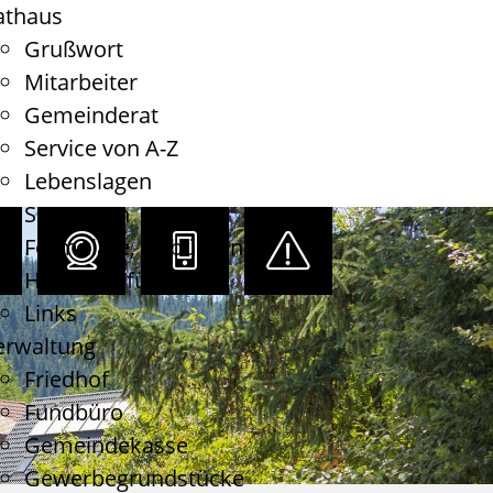
athaus
Grußwort
Mitarbeiter
Gemeinderat
Service von A-Z
Lebenslagen
Satzungen
Formulare, Gebühren
Haushaltsführung
Links
erwaltung
Friedhof
Fundbüro
Gemeindekasse
Gewerbegrundstücke