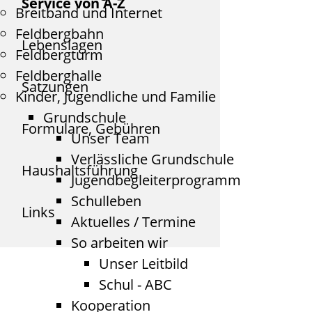
Service von A-Z
Breitband und Internet
Feldbergbahn
Lebenslagen
Feldbergturm
Feldberghalle
Satzungen
Kinder, Jugendliche und Familie
Grundschule
Formulare, Gebühren
Unser Team
Verlässliche Grundschule
Haushaltsführung
Jugendbegleiterprogramm
Schulleben
Links
Aktuelles / Termine
So arbeiten wir
Unser Leitbild
Schul - ABC
Kooperation