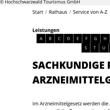
© Hochschwarzwald Tourismus GmbH
Start
Rathaus
Service von A-Z
Leistungen
Alphabetisches Register überspri
A
B
C
D
E
F
G
H
S
T
U
SACHKUNDIGE 
ARZNEIMITTEL
Im Arzneimittelgesetz werden die