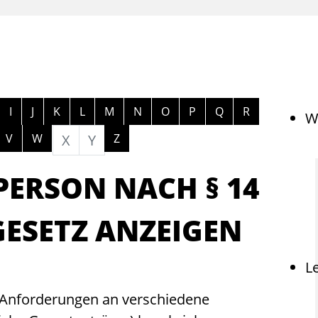
ngen
I
J
K
L
M
N
O
P
Q
R
W
V
W
X
Y
Z
PERSON NACH § 14
GESETZ ANZEIGEN
L
 Anforderungen an verschiedene